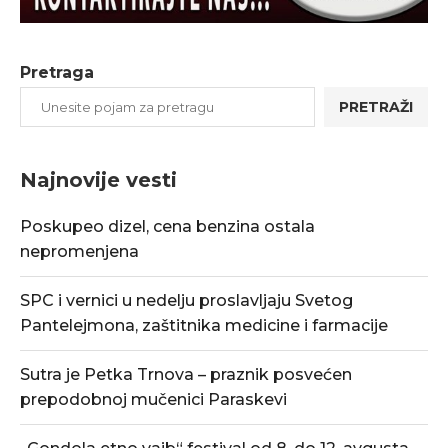
Pretraga
PRETRAŽI
Najnovije vesti
Poskupeo dizel, cena benzina ostala
nepromenjena
SPC i vernici u nedelju proslavljaju Svetog
Pantelejmona, zaštitnika medicine i farmacije
Sutra je Petka Trnova – praznik posvećen
prepodobnoj mučenici Paraskevi