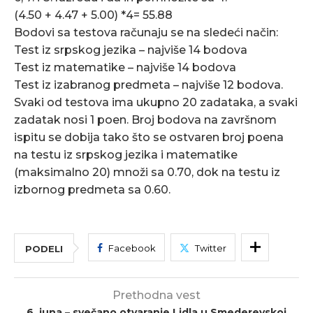
(4.50 + 4.47 + 5.00) *4= 55.88
Bodovi sa testova računaju se na sledeći način:
Test iz srpskog jezika – najviše 14 bodova
Test iz matematike – najviše 14 bodova
Test iz izabranog predmeta – najviše 12 bodova.
Svaki od testova ima ukupno 20 zadataka, a svaki
zadatak nosi 1 poen. Broj bodova na završnom
ispitu se dobija tako što se ostvaren broj poena
na testu iz srpskog jezika i matematike
(maksimalno 20) množi sa 0.70, dok na testu iz
izbornog predmeta sa 0.60.
Facebook
Twitter
PODELI
Prethodna vest
6. juna – svečano otvaranje Lidla u Smederevskoj