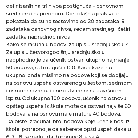
definisanih na tri nivoa postignuća – osnovnom,
srednjem i naprednom. Dosadašnja praksa je
pokazala da su na testovima od 20 zadataka, 9
zadataka osnovnog nivoa, sedam srednjeg i četiri
zadatka naprednog nivoa.
Kako se računaju bodovi za upis u srednju školu?
Za upis u četvorogodišnju srednju školu
neophodno je da učenik ostvari ukupno najmanje
50 bodova, od mogućih 100. Kada kažemo
ukupno, onda mislimo na bodove koji se dobijaju
na osnovu uspeha ostvarenog u šestom, sedmom
i osmom razredu i one ostvarene na završnom
ispitu. Od ukupno 100 bodova, učenik na osnovu
opšteg uspeha iz škole može da ostvari najviše 60
bodova, a na osnovu male mature 40 bodova.
Da biste izračunali broj bodova koje učenik nosi iz
škole, potrebno je da saberete opšti uspeh đaka u
6, 7. i 8. razredu i da ih pomnožite sa 4.