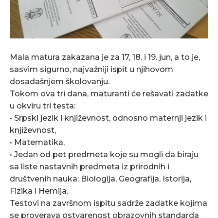
Mala matura zakazana je za 17, 18. i 19. jun, a to je,
sasvim sigurno, najvažniji ispit u njihovom
dosadašnjem školovanju.
Tokom ova tri dana, maturanti će rešavati zadatke
u okviru tri testa:
• Srpski jezik i književnost, odnosno maternji jezik i
književnost,
• Matematika,
• Jedan od pet predmeta koje su mogli da biraju
sa liste nastavnih predmeta iz prirodnih i
društvenih nauka: Biologija, Geografija, Istorija,
Fizika i Hemija.
Testovi na završnom ispitu sadrže zadatke kojima
se proverava ostvarenost obrazovnih standarda