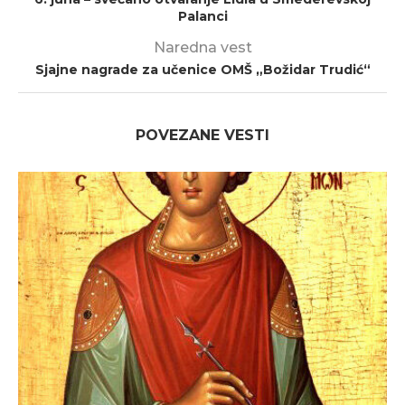
Palanci
Naredna vest
Sjajne nagrade za učenice OMŠ „Božidar Trudić“
POVEZANE VESTI