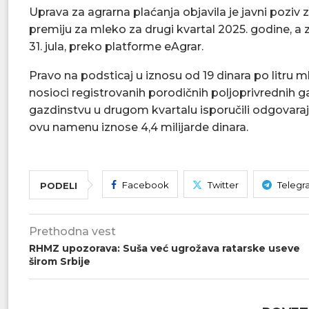
Uprava za agrarna plaćanja objavila je javni poziv
premiju za mleko za drugi kvartal 2025. godine, 
31. jula, preko platforme eAgrar.
Pravo na podsticaj u iznosu od 19 dinara po litru mle
nosioci registrovanih porodičnih poljoprivrednih
gazdinstvu u drugom kvartalu isporučili odgovara
ovu namenu iznose 4,4 milijarde dinara.
Facebook
Twitter
Telegr
PODELI
Prethodna vest
RHMZ upozorava: Suša već ugrožava ratarske useve
širom Srbije