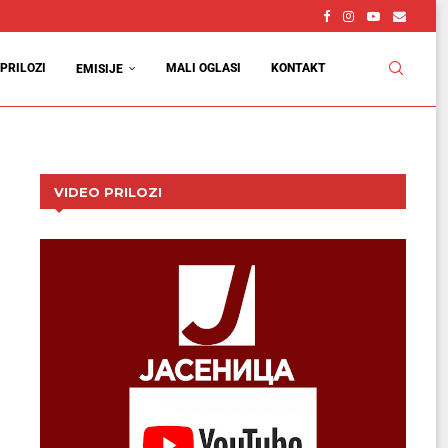
PRILOZI
MALI OGLASI
KONTAKT
EMISIJE
VIDEO PRILOZI