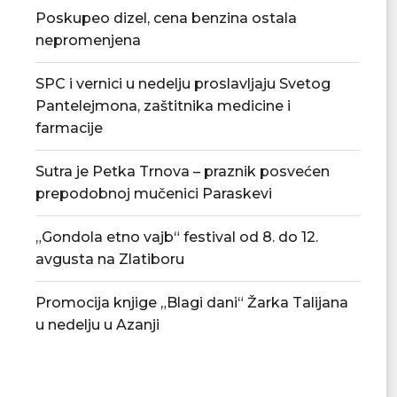
Poskupeo dizel, cena benzina ostala
nepromenjena
SPC i vernici u nedelju proslavljaju Svetog
Pantelejmona, zaštitnika medicine i
farmacije
Sutra je Petka Trnova – praznik posvećen
prepodobnoj mučenici Paraskevi
Đedović Handanović: Snabdevanje
Odluka o privrem
„Gondola etno vajb“ festival od 8. do 12.
Srbije naftnim derivatima stabilno
akciza na nafte
avgusta na Zlatiboru
06/08/2026
04/08/
Promocija knjige „Blagi dani“ Žarka Talijana
u nedelju u Azanji