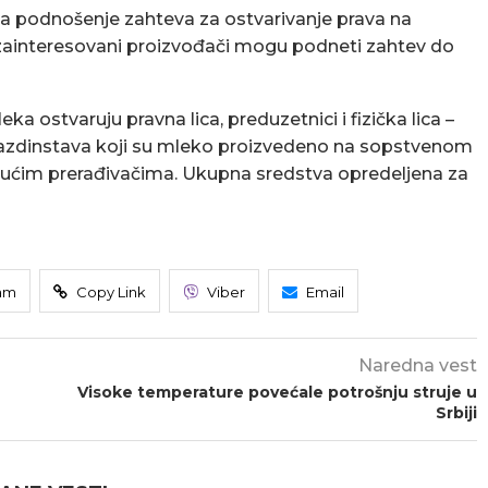
 za podnošenje zahteva za ostvarivanje prava na
a zainteresovani proizvođači mogu podneti zahtev do
ka ostvaruju pravna lica, preduzetnici i fizička lica –
 gazdinstava koji su mleko proizvedeno na sopstvenom
jućim prerađivačima. Ukupna sredstva opredeljena za
am
Copy Link
Viber
Email
Naredna vest
Visoke temperature povećale potrošnju struje u
Srbiji