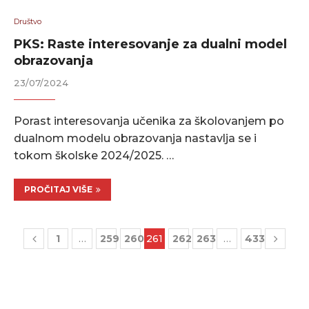
Društvo
PKS: Raste interesovanje za dualni model
obrazovanja
23/07/2024
Porast interesovanja učenika za školovanjem po
dualnom modelu obrazovanja nastavlja se i
tokom školske 2024/2025. …
PROČITAJ VIŠE
1
…
259
260
261
262
263
…
433