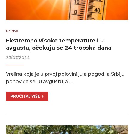
Društvo
Ekstremno visoke temperature i u
avgustu, očekuju se 24 tropska dana
23/07/2024
Vrelina koja je u prvoj polovini jula pogodila Srbiju
ponoviće se i u avgustu, a …
PROČITAJ VIŠE