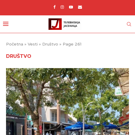
Početna
»
Vesti
»
Društvo
»
Page 261
DRUŠTVO