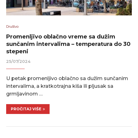
Društvo
Promenljivo oblačno vreme sa dužim
sunčanim intervalima – temperatura do 30
stepeni
25/07/2024
U petak promenljivo oblačno sa dužim sunčanim
intervalima, a kratkotrajna kiša ili pljusak sa
grmljavinom …
PROČITAJ VIŠE