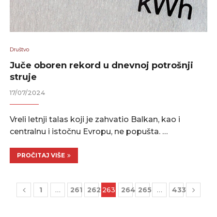
Društvo
Juče oboren rekord u dnevnoj potrošnji
struje
17/07/2024
Vreli letnji talas koji je zahvatio Balkan, kao i
centralnu i istočnu Evropu, ne popušta. …
PROČITAJ VIŠE
1
…
261
262
263
264
265
…
433