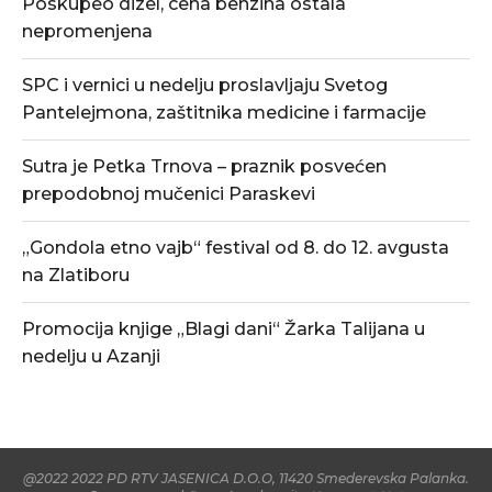
Poskupeo dizel, cena benzina ostala
nepromenjena
SPC i vernici u nedelju proslavljaju Svetog
Pantelejmona, zaštitnika medicine i farmacije
Sutra je Petka Trnova – praznik posvećen
prepodobnoj mučenici Paraskevi
„Gondola etno vajb“ festival od 8. do 12. avgusta
na Zlatiboru
Promocija knjige „Blagi dani“ Žarka Talijana u
nedelju u Azanji
@2022 2022 PD RTV JASENICA D.O.O, 11420 Smederevska Palanka.