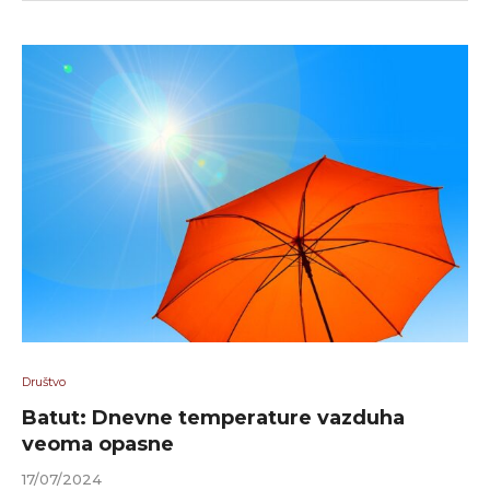
Društvo
Batut: Dnеvnе tеmpеrаturе vаzduhа
vеоmа оpаsnе
17/07/2024