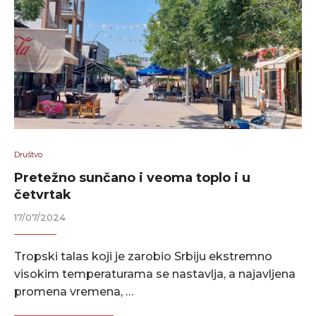
Društvo
Pretežno sunčano i veoma toplo i u
četvrtak
17/07/2024
Tropski talas koji je zarobio Srbiju ekstremno
visokim temperaturama se nastavlja, a najavljena
promena vremena, …