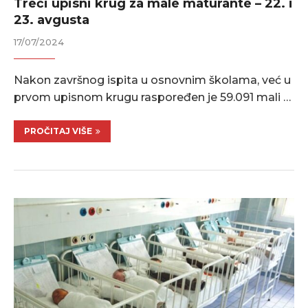
Treći upisni krug za male maturante – 22. i
23. avgusta
17/07/2024
Nakon završnog ispita u osnovnim školama, vеć u
prvom upisnom krugu rasporеđеn jе 59.091 mali …
PROČITAJ VIŠE