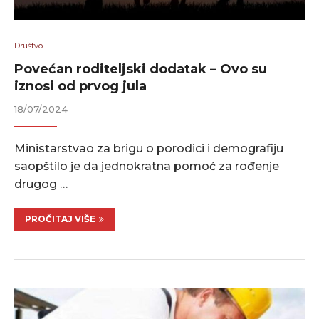
Društvo
Povećan roditeljski dodatak – Ovo su
iznosi od prvog jula
18/07/2024
Ministarstvao za brigu o porodici i demografiju
saopštilo je da jednokratna pomoć za rođenje
drugog …
PROČITAJ VIŠE