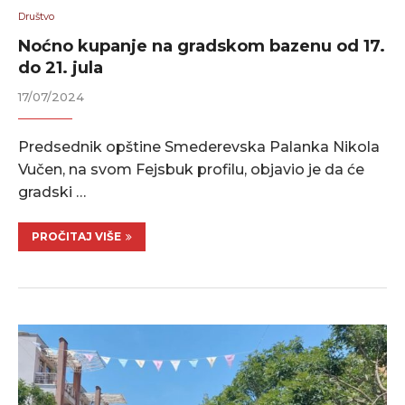
Društvo
Noćno kupanje na gradskom bazenu od 17.
do 21. jula
17/07/2024
Predsednik opštine Smederevska Palanka Nikola
Vučen, na svom Fejsbuk profilu, objavio je da će
gradski …
PROČITAJ VIŠE