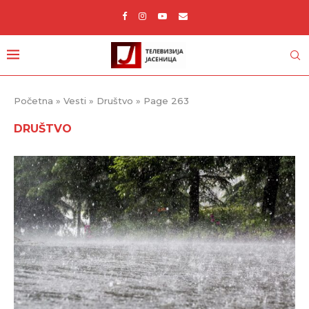
Početna
»
Vesti
»
Društvo
»
Page 263
DRUŠTVO