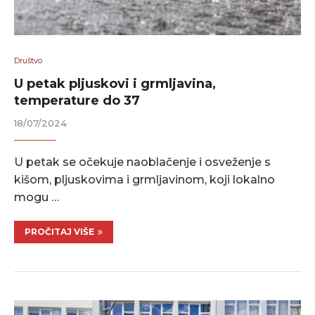
Društvo
U petak pljuskovi i grmljavina,
temperature do 37
18/07/2024
U petak se očekuje naoblačenje i osveženje s
kišom, pljuskovima i grmljavinom, koji lokalno
mogu …
PROČITAJ VIŠE