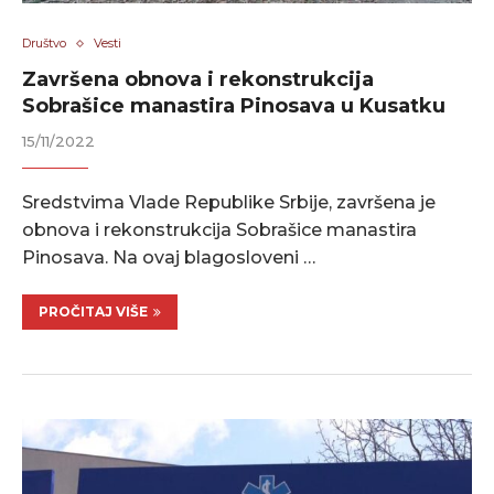
Društvo
Vesti
Završena obnova i rekonstrukcija
Sobrašice manastira Pinosava u Kusatku
15/11/2022
Sredstvima Vlade Republike Srbije, završena je
obnova i rekonstrukcija Sobrašice manastira
Pinosava. Na ovaj blagosloveni …
PROČITAJ VIŠE