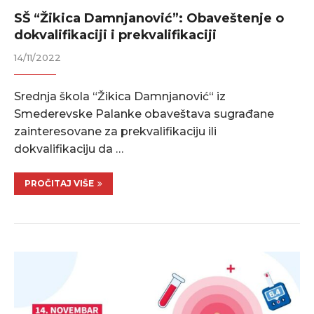
SŠ “Žikica Damnjanović”: Obaveštenje o
dokvalifikaciji i prekvalifikaciji
14/11/2022
Srednja škola “Žikica Damnjanović“ iz
Smederevske Palanke obaveštava sugrađane
zainteresovane za prekvalifikaciju ili
dokvalifikaciju da …
PROČITAJ VIŠE