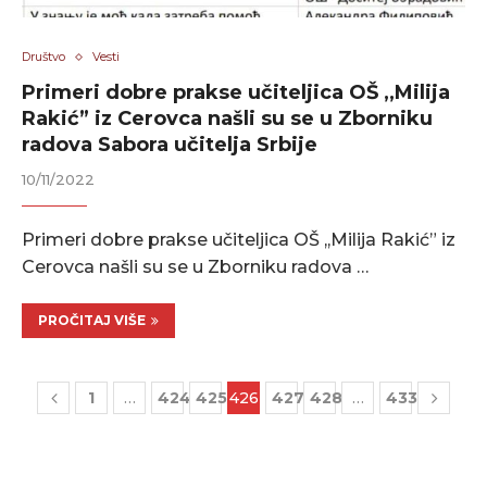
Društvo
Vesti
Primeri dobre prakse učiteljica OŠ ,,Milija
Rakić” iz Cerovca našli su se u Zborniku
radova Sabora učitelja Srbije
10/11/2022
Primeri dobre prakse učiteljica OŠ ,,Milija Rakić” iz
Cerovca našli su se u Zborniku radova …
PROČITAJ VIŠE
1
…
424
425
426
427
428
…
433