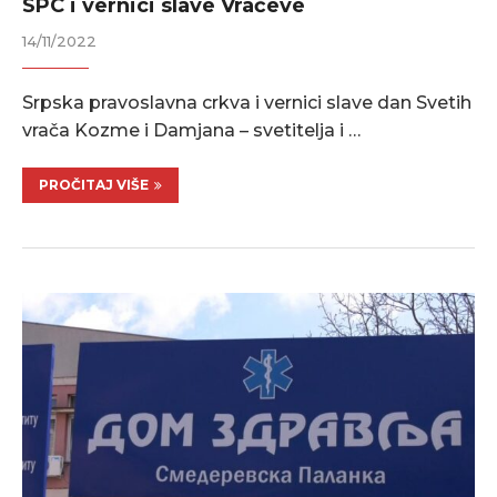
SPC i vernici slave Vračeve
14/11/2022
Srpska pravoslavna crkva i vernici slave dan Svetih
vrača Kozme i Damjana – svetitelja i …
PROČITAJ VIŠE