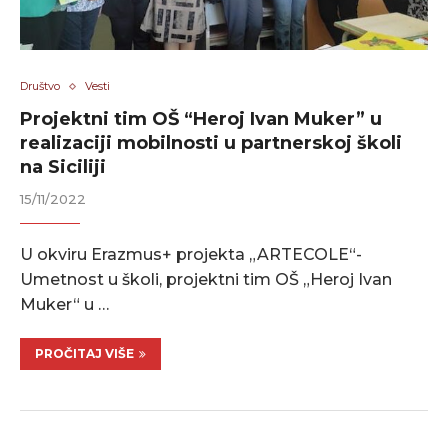
Društvo
Vesti
Projektni tim OŠ “Heroj Ivan Muker” u
realizaciji mobilnosti u partnerskoj školi
na Siciliji
15/11/2022
U okviru Erazmus+ projekta „ARTECOLE“-
Umetnost u školi, projektni tim OŠ „Heroj Ivan
Muker“ u …
PROČITAJ VIŠE