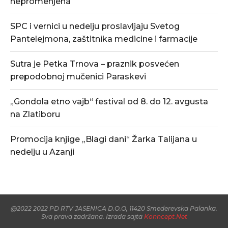
nepromenjena
SPC i vernici u nedelju proslavljaju Svetog
Pantelejmona, zaštitnika medicine i farmacije
Sutra je Petka Trnova – praznik posvećen
prepodobnoj mučenici Paraskevi
„Gondola etno vajb“ festival od 8. do 12. avgusta
na Zlatiboru
Promocija knjige „Blagi dani“ Žarka Talijana u
nedelju u Azanji
@2022 2022 PD RTV JASENICA D.O.O, 11420 Smederevska Palanka.
Sva prava zadržana. Izrada sajta
Konncept.Net