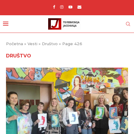
Početna
»
Vesti
»
Društvo
»
Page 426
DRUŠTVO