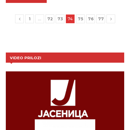
1
…
72
73
74
75
76
77
VIDEO PRILOZI