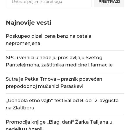
PRETRAŽI
Najnovije vesti
Poskupeo dizel, cena benzina ostala
nepromenjena
SPC i vernici u nedelju proslavljaju Svetog
Pantelejmona, zaštitnika medicine i farmacije
Sutra je Petka Trnova – praznik posvećen
prepodobnoj mučenici Paraskevi
„Gondola etno vajb“ festival od 8. do 12. avgusta
na Zlatiboru
Promocija knjige „Blagi dani“ Žarka Talijana u
nedelju u Azanji