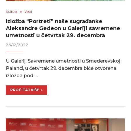
Kultura
Vesti
Izložba “Portreti” naše sugrađanke
Aleksandre Gedeon u Galeriji savremene
umetnosti u četvrtak 29. decembra
26/12/2022
U Galeriji Savremene umetnosti u Smederevskoj
Palanci, u četvrtak 29. decembra biće otvorena
izložba pod …
PROČITAJ VIŠE