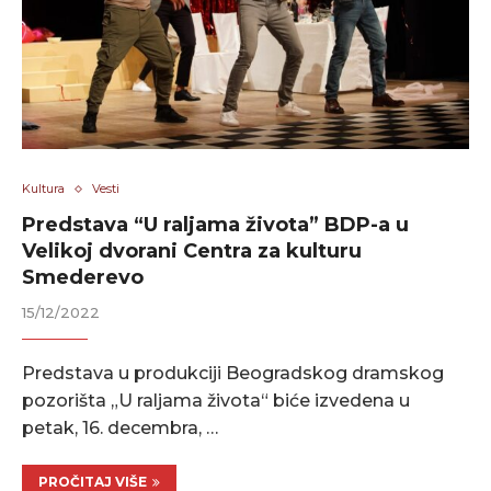
Kultura
Vesti
Predstava “U raljama života” BDP-a u
Velikoj dvorani Centra za kulturu
Smederevo
15/12/2022
Predstava u produkciji Beogradskog dramskog
pozorišta „U raljama života“ biće izvedena u
petak, 16. decembra, …
PROČITAJ VIŠE