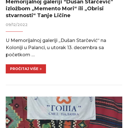
Memorijalnoj galeriji “Dušan Starčević”
izložbom „Memento Mori“ ili „Obrisi
stvarnosti“ Tanje Ličine
09/12/2022
U Memorijalnoj galeriji „Dušan Starčević“ na
Koloniji u Palanci, u utorak 13. decembra sa
početkom …
PROČITAJ VIŠE