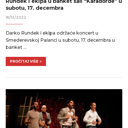
Rundek i ekipa u banket sali “Karađorđe” u
subotu, 17. decembra
16/12/2022
Darko Rundek i ekipa održaće koncert u
Smederevskoj Palanci u subotu, 17. decembra u
banket …
PROČITAJ VIŠE