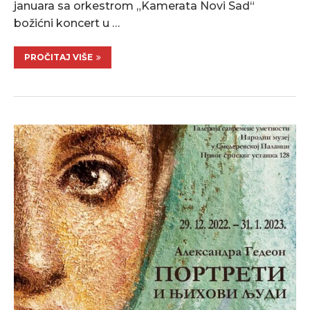
januara sa orkestrom „Kamerata Novi Sad“
božićni koncert u …
PROČITAJ VIŠE