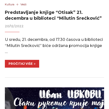
Kultura
Vesti
Predstavljanje knjige “Otisak” 21.
decembra u biblioteci “Milutin Srećković”
20/12/2022
U sredu, 21. decembra, od 17.30 časova u biblioteci
“Milutin Srećković” biće održana promocija knjige
…
PROČITAJ VIŠE