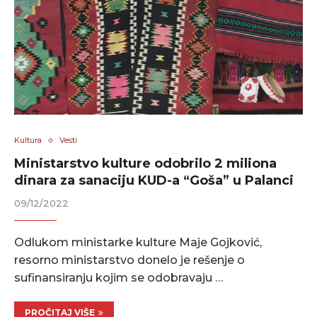
Kultura
Vesti
Ministarstvo kulture odobrilo 2 miliona
dinara za sanaciju KUD-a “Goša” u Palanci
09/12/2022
Odlukom ministarke kulture Maje Gojković,
resorno ministarstvo donelo je rešenje o
sufinansiranju kojim se odobravaju …
PROČITAJ VIŠE