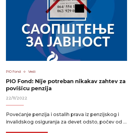
PIO Fond
Vesti
PIO Fond: Nije potreban nikakav zahtev za
povišicu penzija
22/11/2022
Povećanje penzija i ostalih prava iz penzijskog i
invalidskog osiguranja za devet odsto, počev od …