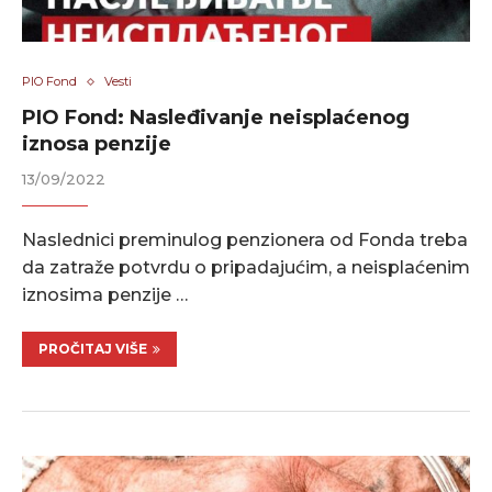
PIO Fond
Vesti
PIO Fond: Nasleđivanje neisplaćenog
iznosa penzije
13/09/2022
Naslednici preminulog penzionera od Fonda treba
da zatraže potvrdu o pripadajućim, a neisplaćenim
iznosima penzije …
PROČITAJ VIŠE