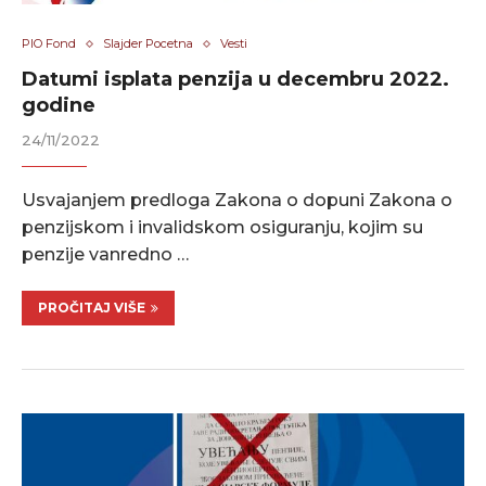
PIO Fond
Slajder Pocetna
Vesti
Datumi isplata penzija u decembru 2022.
godine
24/11/2022
Usvajanjem predloga Zakona o dopuni Zakona o
penzijskom i invalidskom osiguranju, kojim su
penzije vanredno …
PROČITAJ VIŠE