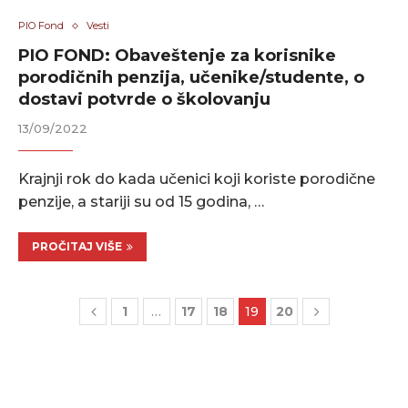
PIO Fond
Vesti
PIO FOND: Obaveštenje za korisnike
porodičnih penzija, učenike/studente, o
dostavi potvrde o školovanju
13/09/2022
Krajnji rok do kada učenici koji koriste porodične
penzije, a stariji su od 15 godina, …
PROČITAJ VIŠE
1
…
17
18
19
20