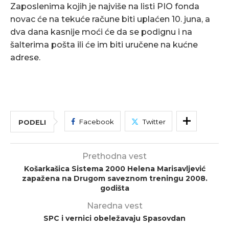
Zaposlenima kojih je najviše na listi PIO fonda
novac će na tekuće račune biti uplaćen 10. juna, a
dva dana kasnije moći će da se podignu i na
šalterima pošta ili će im biti uručene na kućne
adrese.
Facebook
Twitter
PODELI
Prethodna vest
Košarkašica Sistema 2000 Helena Marisavljević
zapažena na Drugom saveznom treningu 2008.
godišta
Naredna vest
SPC i vernici obeležavaju Spasovdan