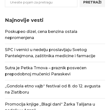
PRETRAŽI
Najnovije vesti
Poskupeo dizel, cena benzina ostala
nepromenjena
SPC i vernici u nedelju proslavljaju Svetog
Pantelejmona, zaštitnika medicine i farmacije
Sutra je Petka Trnova – praznik posvećen
prepodobnoj mučenici Paraskevi
„Gondola etno vajb“ festival od 8. do 12. avgusta
na Zlatiboru
Promocija knjige „Blagi dani“ Žarka Talijana u