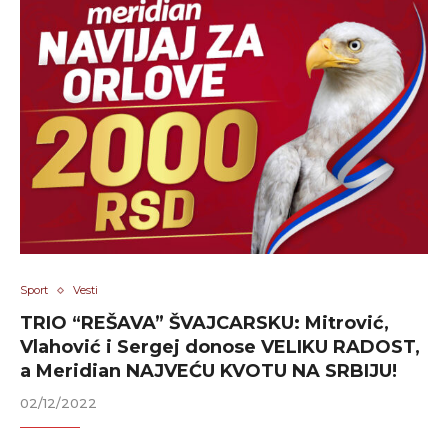
Sport
Vesti
TRIO “REŠAVA” ŠVAJCARSKU: Mitrović,
Vlahović i Sergej donose VELIKU RADOST,
a Meridian NAJVEĆU KVOTU NA SRBIJU!
02/12/2022