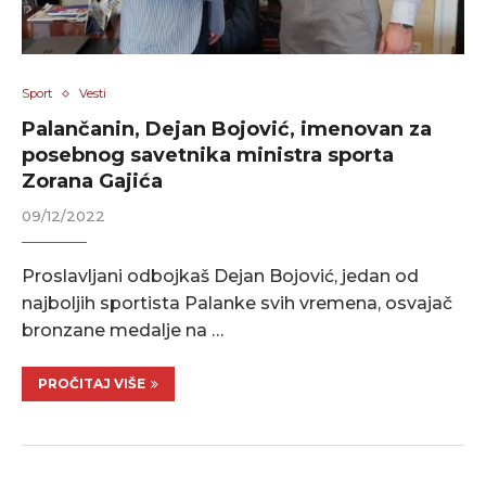
Sport
Vesti
Palančanin, Dejan Bojović, imenovan za
posebnog savetnika ministra sporta
Zorana Gajića
09/12/2022
Proslavljani odbojkaš Dejan Bojović, jedan od
najboljih sportista Palanke svih vremena, osvajač
bronzane medalje na …
PROČITAJ VIŠE