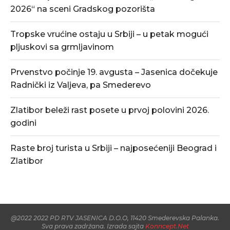
2026“ na sceni Gradskog pozorišta
Tropske vrućine ostaju u Srbiji – u petak mogući
pljuskovi sa grmljavinom
Prvenstvo počinje 19. avgusta – Jasenica dočekuje
Radnički iz Valjeva, pa Smederevo
Zlatibor beleži rast posete u prvoj polovini 2026.
godini
Raste broj turista u Srbiji – najposećeniji Beograd i
Zlatibor
@2022 2022 PD RTV JASENICA D.O.O, 11420 Smederevska Palanka.
Sva prava zadržana. Izrada sajta
Konncept.Net