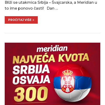
Bliži se utakmica Srbija – Švajcarska, a Meridian u
to ime ponovo časti! Dan …
PROČITAJ VIŠE