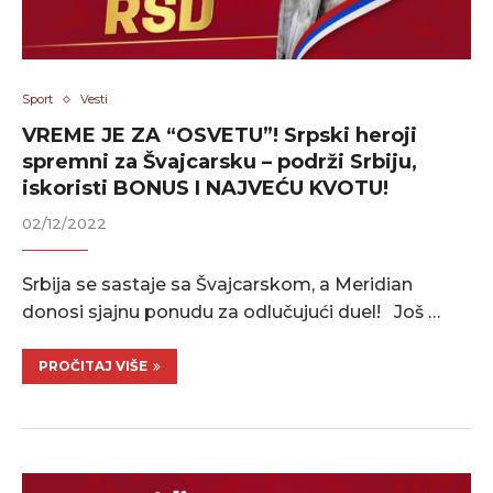
Sport
Vesti
VREME JE ZA “OSVETU”! Srpski heroji
spremni za Švajcarsku – podrži Srbiju,
iskoristi BONUS I NAJVEĆU KVOTU!
02/12/2022
Srbija se sastaje sa Švajcarskom, a Meridian
donosi sjajnu ponudu za odlučujući duel! Još …
PROČITAJ VIŠE