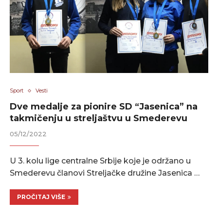
Sport
Vesti
Dve medalje za pionire SD “Jasenica” na
takmičenju u streljaštvu u Smederevu
05/12/2022
U 3. kolu lige centralne Srbije koje je održano u
Smederevu članovi Streljačke družine Jasenica …
PROČITAJ VIŠE