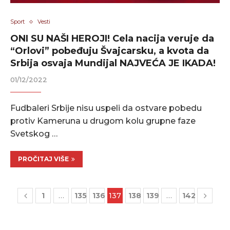
Sport
Vesti
ONI SU NAŠI HEROJI! Cela nacija veruje da
“Orlovi” pobeđuju Švajcarsku, a kvota da
Srbija osvaja Mundijal NAJVEĆA JE IKADA!
01/12/2022
Fudbaleri Srbije nisu uspeli da ostvare pobedu
protiv Kameruna u drugom kolu grupne faze
Svetskog …
PROČITAJ VIŠE
1
…
135
136
137
138
139
…
142