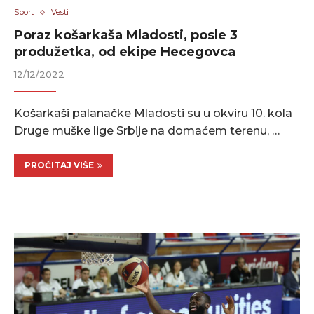
Sport
Vesti
Poraz košarkaša Mladosti, posle 3
produžetka, od ekipe Hecegovca
12/12/2022
Košarkaši palanačke Mladosti su u okviru 10. kola
Druge muške lige Srbije na domaćem terenu, …
PROČITAJ VIŠE