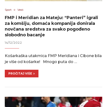
Sport
Vesti
FMP i Meridian za Mateju: “Panteri” igrali
za komšiju, domaća kompanija donirala
novčana sredstva za svako pogođeno
slobodno bacanje
14/12/2022
Košarkaška utakmica FMP Meridiana i Cibone bila
je više od košarke! Mnogo puta do …
PROČITAJ VIŠE