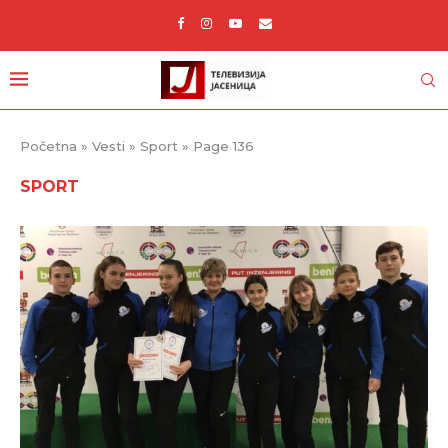
Početna
»
Vesti
»
Sport
»
Page 136
SPORT