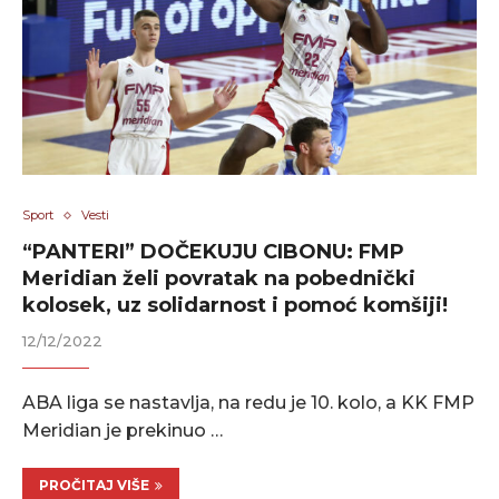
Sport
Vesti
“PANTERI” DOČEKUJU CIBONU: FMP
Meridian želi povratak na pobednički
kolosek, uz solidarnost i pomoć komšiji!
12/12/2022
ABA liga se nastavlja, na redu je 10. kolo, a KK FMP
Meridian je prekinuo …
PROČITAJ VIŠE