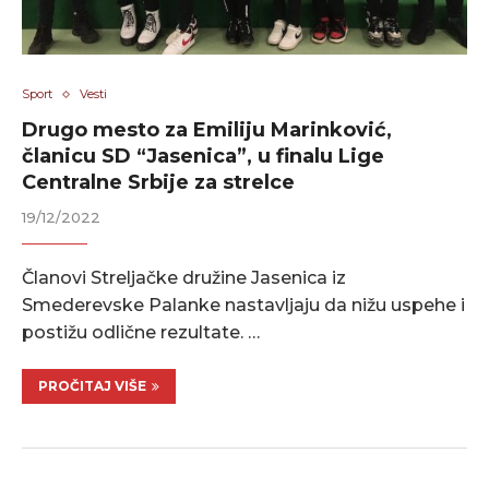
Sport
Vesti
Drugo mesto za Emiliju Marinković,
članicu SD “Jasenica”, u finalu Lige
Centralne Srbije za strelce
19/12/2022
Članovi Streljačke družine Jasenica iz
Smederevske Palanke nastavljaju da nižu uspehe i
postižu odlične rezultate. …
PROČITAJ VIŠE