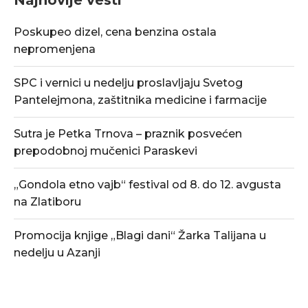
Poskupeo dizel, cena benzina ostala
nepromenjena
SPC i vernici u nedelju proslavljaju Svetog
Pantelejmona, zaštitnika medicine i farmacije
Sutra je Petka Trnova – praznik posvećen
prepodobnoj mučenici Paraskevi
„Gondola etno vajb“ festival od 8. do 12. avgusta
na Zlatiboru
Promocija knjige „Blagi dani“ Žarka Talijana u
nedelju u Azanji