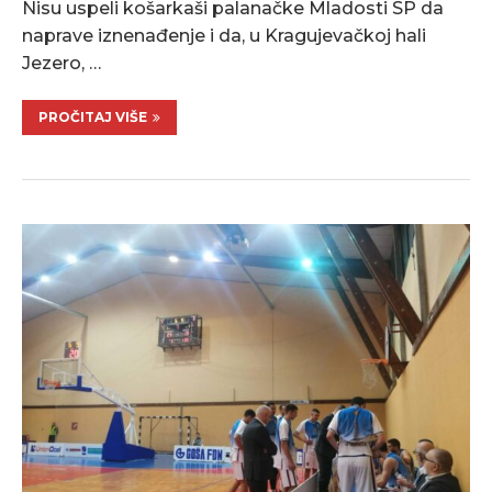
Nisu uspeli košarkaši palanačke Mladosti SP da
naprave iznenađenje i da, u Kragujevačkoj hali
Jezero, …
PROČITAJ VIŠE