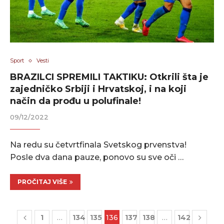
Sport
Vesti
BRAZILCI SPREMILI TAKTIKU: Otkrili šta je
zajedničko Srbiji i Hrvatskoj, i na koji
način da prođu u polufinale!
09/12/2022
Na redu su četvrtfinala Svetskog prvenstva!
Posle dva dana pauze, ponovo su sve oči …
PROČITAJ VIŠE
1
…
134
135
136
137
138
…
142