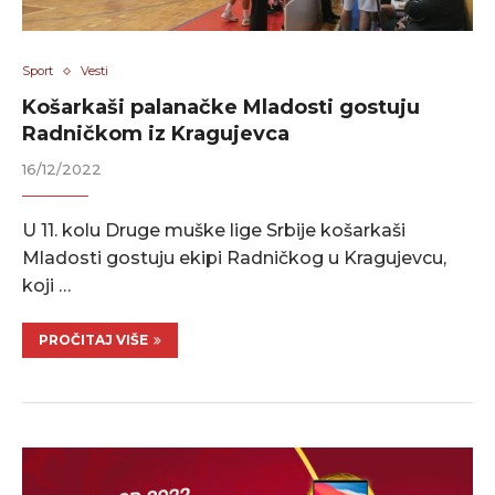
Sport
Vesti
Košarkaši palanačke Mladosti gostuju
Radničkom iz Kragujevca
16/12/2022
U 11. kolu Druge muške lige Srbije košarkaši
Mladosti gostuju ekipi Radničkog u Kragujevcu,
koji …
PROČITAJ VIŠE