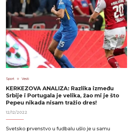
Sport
Vesti
KERKEZOVA ANALIZA: Razlika između
Srbije i Portugala je velika, žao mi je što
Pepeu nikada nisam tražio dres!
12/12/2022
Svetsko prvenstvo u fudbalu ušlo je u samu