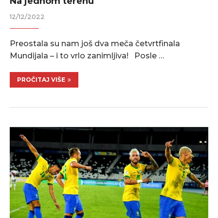
Na jednom terenu
12/12/2022
Preostala su nam još dva meča četvrtfinala
Mundijala – i to vrlo zanimljiva! Posle …
PROČITAJ VIŠE