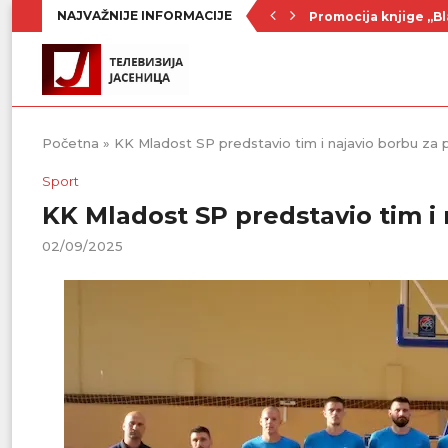
NAJVAŽNIJE INFORMACIJE
Promocija knjige „Bl
Nenad Jezdić u predst
Ognjenović: Sve sp
Penzionerima iz kate
Vlada Srbije usvojila
PU „Čika Jova Zmaj“:
Kulturno leto u Sme
Divanhana u subotu
Prvenstvo počinje 19
Početna
»
KK Mladost SP predstavio tim i najavio borbu za 
Sport
KK Mladost SP predstavio tim i 
02/09/2025