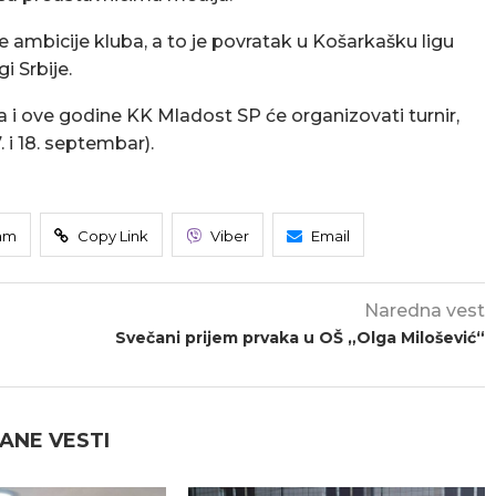
iše ambicije kluba, a to je povratak u Košarkašku ligu
i Srbije.
a i ove godine KK Mladost SP će organizovati turnir,
i 18. septembar).
am
Copy Link
Viber
Email
Naredna vest
Svečani prijem prvaka u OŠ „Olga Milošević“
ANE VESTI