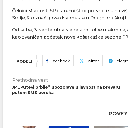
Čelnici Mladosti SP i stručni štab potvrdili su najv
Srbije, što znači prva dva mesta u Drugoj muškoj lig
Od sutra, 3. septembra slede kontrolne utakmice, 
kao zvaničan početak nove košarkaške sezone (17. 
Facebook
Twitter
Telegr
PODELI
Prethodna vest
JP „Putevi Srbije” upozoravaju javnost na prevaru
putem SMS poruka
POVEZ