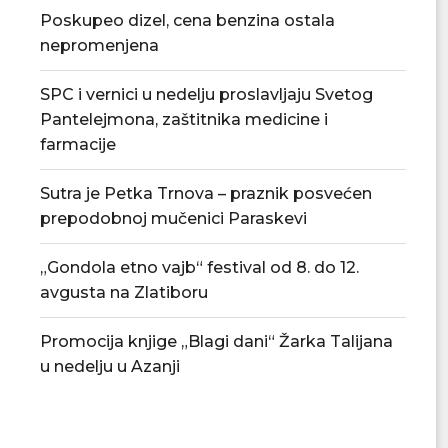
Poskupeo dizel, cena benzina ostala
nepromenjena
SPC i vernici u nedelju proslavljaju Svetog
Pantelejmona, zaštitnika medicine i
farmacije
Sutra je Petka Trnova – praznik posvećen
Poznat raspored Podunavske
FK Jasenica otvori
prepodobnoj mučenici Paraskevi
okružne lige, sezona počinje 22....
fudbala 
04/08/2026
03/08/
„Gondola etno vajb“ festival od 8. do 12.
avgusta na Zlatiboru
Promocija knjige „Blagi dani“ Žarka Talijana
u nedelju u Azanji