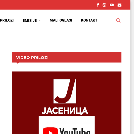
PRILOZI
MALI OGLASI
KONTAKT
EMISIJE
VIDEO PRILOZI