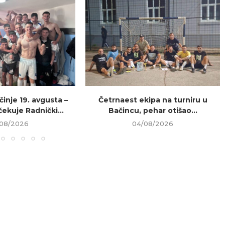
inje 19. avgusta –
Četrnaest ekipa na turniru u
ekuje Radnički...
Bačincu, pehar otišao...
08/2026
04/08/2026