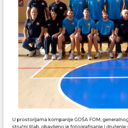
U prostorijama kompanije GOŠA FOM, generalnog s
stručni štab, obavljeno je fotografisanje i druženj