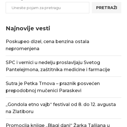
PRETRAŽI
Najnovije vesti
Poskupeo dizel, cena benzina ostala
nepromenjena
SPC i vernici u nedelju proslavljaju Svetog
Pantelejmona, zaštitnika medicine i farmacije
Sutra je Petka Trnova – praznik posvećen
prepodobnoj mučenici Paraskevi
„Gondola etno vajb“ festival od 8. do 12. avgusta
na Zlatiboru
Promocija knjige „Blagi dani“ Žarka Talijana u