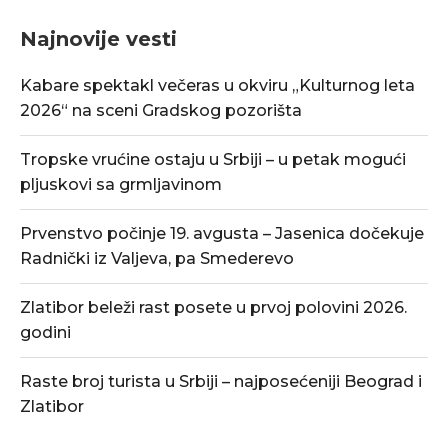
Najnovije vesti
Kabare spektakl večeras u okviru „Kulturnog leta
2026“ na sceni Gradskog pozorišta
Tropske vrućine ostaju u Srbiji – u petak mogući
pljuskovi sa grmljavinom
Prvenstvo počinje 19. avgusta – Jasenica dočekuje
Radnički iz Valjeva, pa Smederevo
Zlatibor beleži rast posete u prvoj polovini 2026.
godini
Raste broj turista u Srbiji – najposećeniji Beograd i
Zlatibor