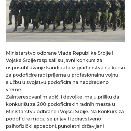
Ministarstvo odbrane Vlade Republike Srbije i
Vojska Srbije raspisali su javni konkurs za
osposobljavanje kandidata iz građanstva na kursu
za podoficire radi prijema u profesionalnu vojnu
službu u svojstvu podoficira na neodređeno
vreme.
Zainteresovani mladići i devojke imaju priliku da
konkurišu za 200 podoficirskih radnih mesta u
Ministarstvu odbrane i Vojsci Srbije. Na konkurs za
podoficire mogu se prijaviti zdravstveno i
psihofizički sposobni, punoletni državljani