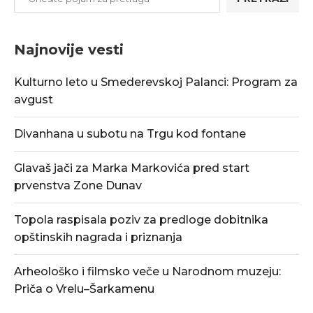
Najnovije vesti
Kulturno leto u Smederevskoj Palanci: Program za
avgust
Divanhana u subotu na Trgu kod fontane
Glavaš jači za Marka Markovića pred start
prvenstva Zone Dunav
Topola raspisala poziv za predloge dobitnika
opštinskih nagrada i priznanja
Arheološko i filmsko veče u Narodnom muzeju:
Priča o Vrelu–Šarkamenu