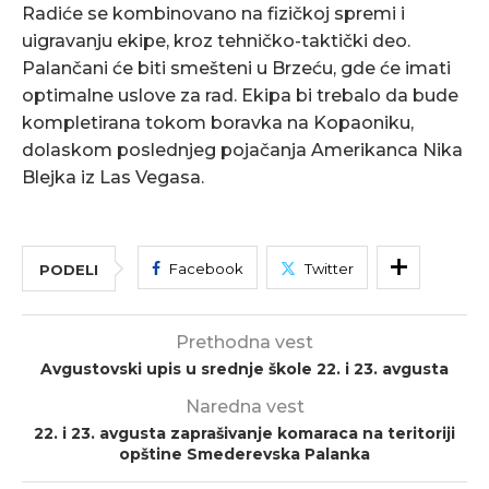
Radiće se kombinovano na fizičkoj spremi i
uigravanju ekipe, kroz tehničko-taktički deo.
Palančani će biti smešteni u Brzeću, gde će imati
optimalne uslove za rad. Ekipa bi trebalo da bude
kompletirana tokom boravka na Kopaoniku,
dolaskom poslednjeg pojačanja Amerikanca Nika
Blejka iz Las Vegasa.
Facebook
Twitter
PODELI
Prethodna vest
Avgustovski upis u srednje škole 22. i 23. avgusta
Naredna vest
22. i 23. avgusta zaprašivanje komaraca na teritoriji
opštine Smederevska Palanka