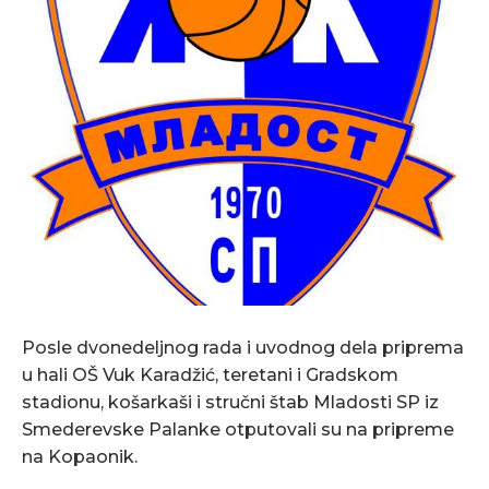
Posle dvonedeljnog rada i uvodnog dela priprema
u hali OŠ Vuk Karadžić, teretani i Gradskom
stadionu, košarkaši i stručni štab Mladosti SP iz
Smederevske Palanke otputovali su na pripreme
na Kopaonik.