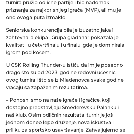
turnira pružio odlične partije i bio nadomak
priznanja za najkorisnijeg igrača (MVP), ali mu je
ono ovoga puta izmaklo.
Seniorska konkurencija bila je izuzetno jaka i
zahtevna, a ekipa „Grupa građana“ pokazala je
kvalitet i u četvrtfinalu i u finalu, gde je dominirala
igrom pod košem.
U CSK Rolling Thunder-u ističu da im je posebno
drago što su od 2023. godine redovni učesnici
ovog turnira i što se iz Mladenovca svake godine
vraćaju sa zapaženim rezultatima.
– Ponosni smo na naše igrače i igračice, koji
dostojno predstavljaju Smederevsku Palanku i
naš klub. Osim odličnih rezultata, turnir je još
jednom doneo lepo druženje, nova iskustva i
priliku za sportsko usavršavanje. Zahvaljujemo se