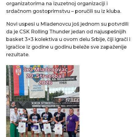
organizatorima na izuzetnoj organizaciji i
srdačnom gostoprimstvu – poručili su iz kluba.
Novi uspesi u Mladenovcu još jednom su potvrdili
da je CSK Rolling Thunder jedan od najuspešnijih
basket 3×3 kolektiva u ovom delu Srbije, čiji igrači i
igračice iz godine u godinu beleže sve zapaženije
rezultate.