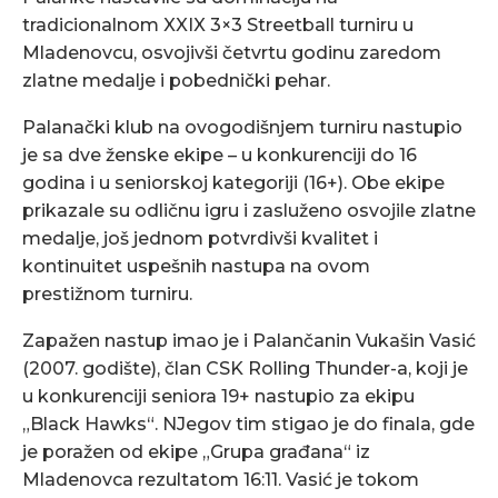
tradicionalnom XXIX 3×3 Streetball turniru u
Mladenovcu, osvojivši četvrtu godinu zaredom
zlatne medalje i pobednički pehar.
Palanački klub na ovogodišnjem turniru nastupio
je sa dve ženske ekipe – u konkurenciji do 16
godina i u seniorskoj kategoriji (16+). Obe ekipe
prikazale su odličnu igru i zasluženo osvojile zlatne
medalje, još jednom potvrdivši kvalitet i
kontinuitet uspešnih nastupa na ovom
prestižnom turniru.
Zapažen nastup imao je i Palančanin Vukašin Vasić
(2007. godište), član CSK Rolling Thunder-a, koji je
u konkurenciji seniora 19+ nastupio za ekipu
„Black Hawks“. NJegov tim stigao je do finala, gde
je poražen od ekipe „Grupa građana“ iz
Mladenovca rezultatom 16:11. Vasić je tokom