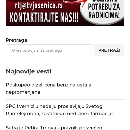
Pretraga
PRETRAŽI
Najnovije vesti
Poskupeo dizel, cena benzina ostala
nepromenjena
SPC i vernici u nedelju proslavljaju Svetog
Pantelejmona, zaštitnika medicine i farmacije
Sutra je Petka Trnova – praznik posvećen