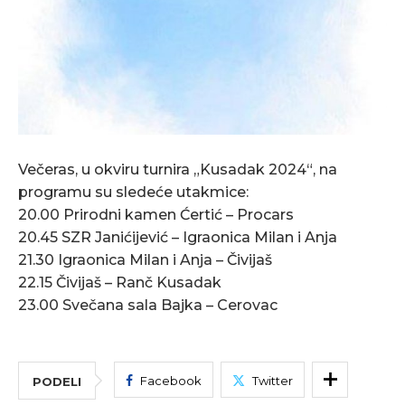
Večeras, u okviru turnira „Kusadak 2024“, na
programu su sledeće utakmice:
20.00 Prirodni kamen Ćertić – Procars
20.45 SZR Janićijević – Igraonica Milan i Anja
21.30 Igraonica Milan i Anja – Čivijaš
22.15 Čivijaš – Ranč Kusadak
23.00 Svečana sala Bajka – Cerovac
Facebook
Twitter
PODELI