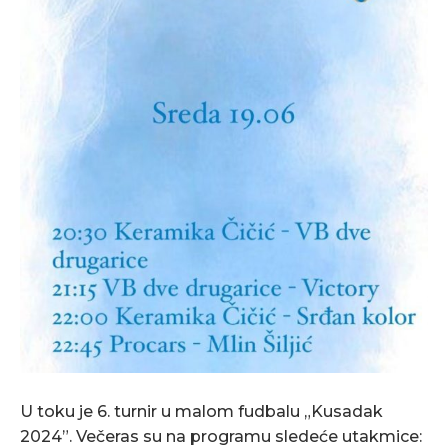
U toku je 6. turnir u malom fudbalu „Kusadak
2024”. Večeras su na programu sledeće utakmice: