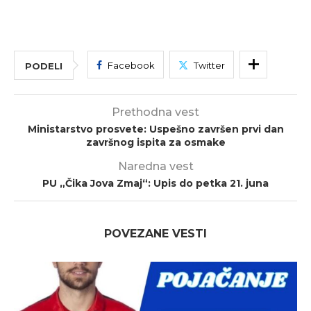
Facebook
Twitter
PODELI
Prethodna vest
Ministarstvo prosvete: Uspešno završen prvi dan
završnog ispita za osmake
Naredna vest
PU „Čika Jova Zmaj“: Upis do petka 21. juna
POVEZANE VESTI