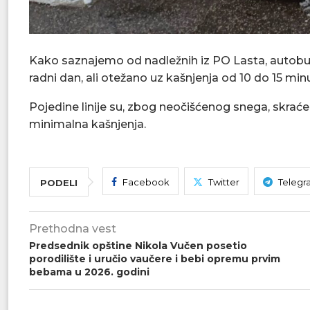
Kako saznajemo od nadležnih iz PO Lasta, autobus
radni dan, ali otežano uz kašnjenja od 10 do 15 min
Pojedine linije su, zbog neočišćenog snega, skrać
minimalna kašnjenja.
Facebook
Twitter
Telegr
PODELI
Prethodna vest
Predsednik opštine Nikola Vučen posetio
porodilište i uručio vaučere i bebi opremu prvim
bebama u 2026. godini