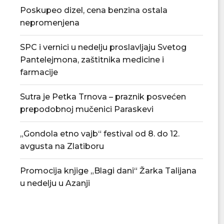
Poskupeo dizel, cena benzina ostala
nepromenjena
SPC i vernici u nedelju proslavljaju Svetog
Pantelejmona, zaštitnika medicine i
farmacije
Sutra je Petka Trnova – praznik posvećen
prepodobnoj mučenici Paraskevi
„Gondola etno vajb“ festival od 8. do 12.
Tradicionalna Azanjska pogačijada
PU „Čika Jova Zmaj
8. avgusta
novu.
avgusta na Zlatiboru
07/08/2026
07/08/2
Promocija knjige „Blagi dani“ Žarka Talijana
u nedelju u Azanji