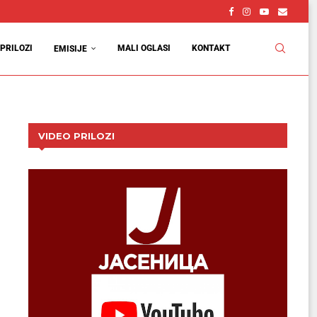
PRILOZI
MALI OGLASI
KONTAKT
EMISIJE
VIDEO PRILOZI