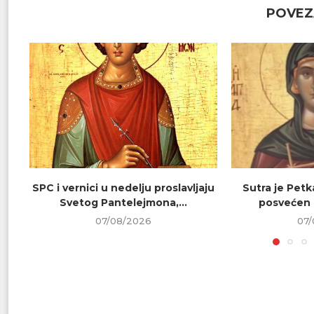
POVEZ
SPC i vernici u nedelju proslavljaju
Sutra je Petk
Svetog Pantelejmona,...
posvećen 
07/08/2026
07/