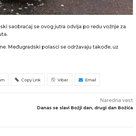
ki saobraćaj se ovog jutra odvija po redu vožnje za
uta.
ene. Međugradski polasci se održavaju takođe, uz
am
Copy Link
Viber
Email
Naredna vest
Danas se slavi Božji dan, drugi dan Božića