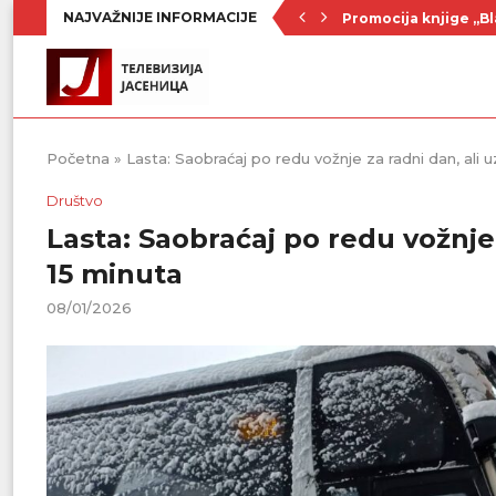
NAJVAŽNIJE INFORMACIJE
Promocija knjige „Bl
Nenad Jezdić u predst
Ognjenović: Sve sp
Penzionerima iz kate
Vlada Srbije usvojila
PU „Čika Jova Zmaj“:
Kulturno leto u Sme
Divanhana u subotu
Prvenstvo počinje 19
Početna
»
Lasta: Saobraćaj po redu vožnje za radni dan, ali 
Društvo
Lasta: Saobraćaj po redu vožnje 
15 minuta
08/01/2026