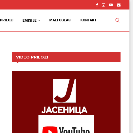
PRILOZI
MALI OGLASI
KONTAKT
EMISIJE
VIDEO PRILOZI