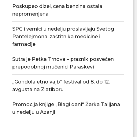
Poskupeo dizel, cena benzina ostala
nepromenjena
SPC i vernici u nedelju proslavljaju Svetog
Pantelejmona, zaštitnika medicine i
farmacije
Sutra je Petka Trnova – praznik posvećen
prepodobnoj mučenici Paraskevi
„Gondola etno vajb“ festival od 8. do 12.
avgusta na Zlatiboru
Promocija knjige „Blagi dani“ Žarka Talijana
u nedelju u Azanji