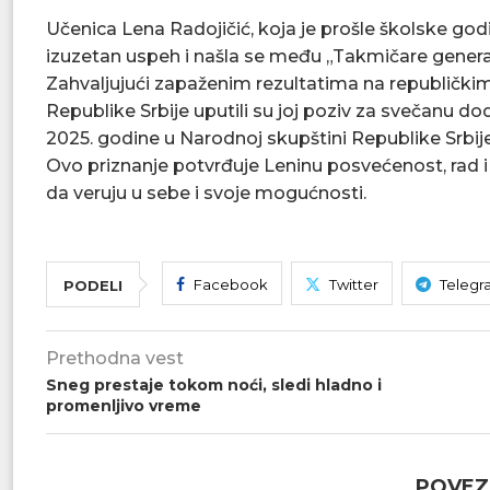
Učenica Lena Radojičić, koja je prošle školske god
izuzetan uspeh i našla se među „Takmičare genera
Zahvaljujući zapaženim rezultatima na republičkim
Republike Srbije uputili su joj poziv za svečanu d
2025. godine u Narodnoj skupštini Republike Srbije
Ovo priznanje potvrđuje Leninu posvećenost, rad i
da veruju u sebe i svoje mogućnosti.
Facebook
Twitter
Telegr
PODELI
Prethodna vest
Sneg prestaje tokom noći, sledi hladno i
promenljivo vreme
POVEZ