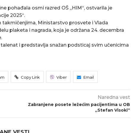
ine pohađala osmi razred OŠ „HIM“, ostvarila je
cije 2025“.
 takmičenjima, Ministarstvo prosvete i Vlada
odelu plaketa i nagrada, koja je održana 24. decembra
.
 talenat i predstavlja snažan podsticaj svim učenicima
am
Copy Link
Viber
Email
Naredna vest
Zabranjene posete ležećim pacijentima u OB
„Stefan Visoki“
ANE VESTI