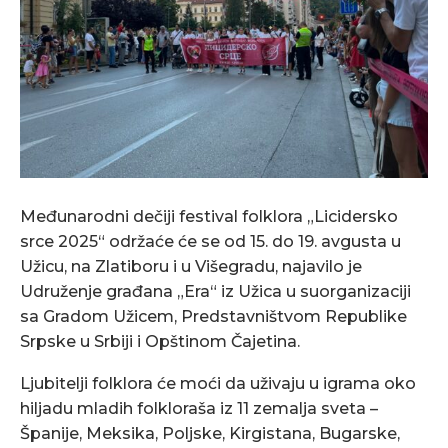
Međunarodni dečiji festival folklora „Licidersko
srce 2025“ održaće će se od 15. do 19. avgusta u
Užicu, na Zlatiboru i u Višegradu, najavilo je
Udruženje građana „Era“ iz Užica u suorganizaciji
sa Gradom Užicem, Predstavništvom Republike
Srpske u Srbiji i Opštinom Čajetina.
Ljubitelji folklora će moći da uživaju u igrama oko
hiljadu mladih folkloraša iz 11 zemalja sveta –
Španije, Meksika, Poljske, Kirgistana, Bugarske,