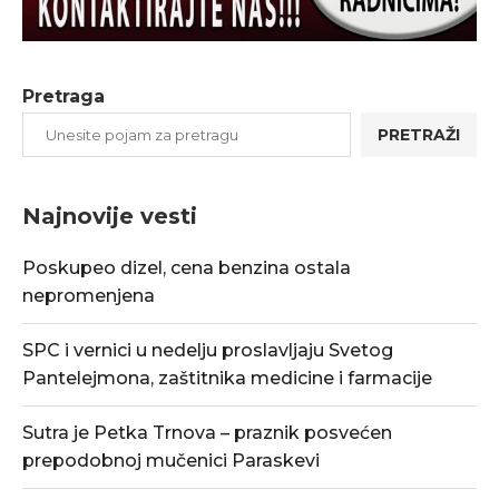
Pretraga
PRETRAŽI
Najnovije vesti
Poskupeo dizel, cena benzina ostala
nepromenjena
SPC i vernici u nedelju proslavljaju Svetog
Pantelejmona, zaštitnika medicine i farmacije
Sutra je Petka Trnova – praznik posvećen
prepodobnoj mučenici Paraskevi