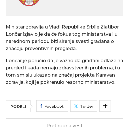
Ministar zdravlja u Vladi Republike Srbije Zlatibor
Lončar izjavio je da će fokus tog ministarstva i u
narednom periodu biti širenje svesti građana o
značaju preventivnih pregleda.
Lončar je poručio da je važno da građani odlaze na
pregled i kada nemaju zdravstvenih problema, i u
tom smislu ukazao na značaj projekta Karavan
zdravlja, koji je pokrenulo resorno ministarstvo.
Facebook
Twitter
PODELI
Prethodna vest