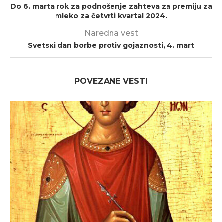
Do 6. marta rok za podnošenje zahteva za premiju za
mleko za četvrti kvartal 2024.
Naredna vest
Svеtsкi dаn bоrbе prоtiv gојаznоsti, 4. mаrt
POVEZANE VESTI