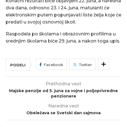
konačni rezultati biće objavljeni 22. juna, a naredna
dva dana, odnosno 23. i 24. juna, maturanti će
elektronskim putem popunjavati liste želja koje će
predati u svojoj osnovnoj školi.
Raspodela po školama i obrazovnim profilima u
srednjim školama biće 29. juna, a nakon toga upis.
Facebook
Twitter
PODELI
Prethodna vest
Majske penzije od 5. juna za vojne i poljoprivredne
penzionere
Naredna vest
Obeležava se Svetski dan sajmova