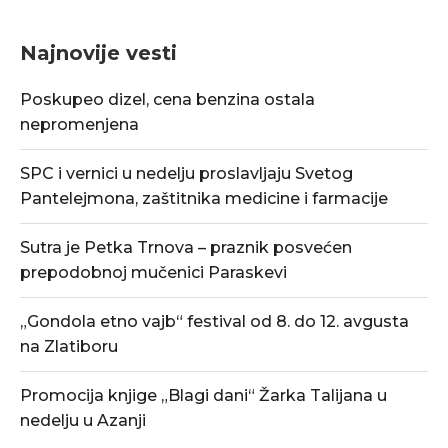
Najnovije vesti
Poskupeo dizel, cena benzina ostala
nepromenjena
SPC i vernici u nedelju proslavljaju Svetog
Pantelejmona, zaštitnika medicine i farmacije
Sutra je Petka Trnova – praznik posvećen
prepodobnoj mučenici Paraskevi
„Gondola etno vajb“ festival od 8. do 12. avgusta
na Zlatiboru
Promocija knjige „Blagi dani“ Žarka Talijana u
nedelju u Azanji