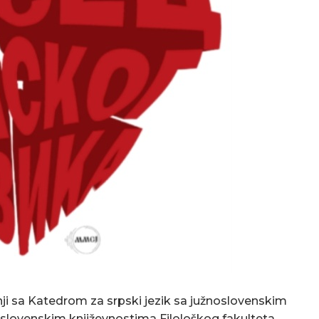
adnji sa Katedrom za srpski jezik sa južnoslovenskim
oslovenskim književnostima Filološkog fakulteta