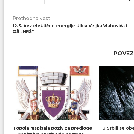
Prethodna vest
12.3. bez elektične energije Ulica Veljka Vlahovića i
OŠ „HRŠ“
POVEZ
Topola raspisala poziv za predloge
U Srbiji se o