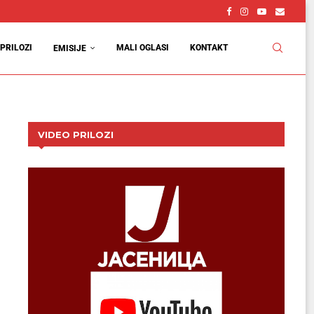
vcu
d
PRILOZI
MALI OGLASI
KONTAKT
EMISIJE
VIDEO PRILOZI