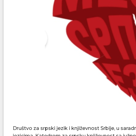
Društvo za srpski jezik i književnost Srbije, u sar
jezicima, Katedrom za srpsku književnost sa južn