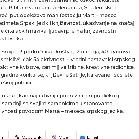
arca, Bibliotekom grada Beograda, Studentskim
treći put obeležava manifestaciju Mart – mesec
predmeta Srpski jezik i književnost, ukazivanje na značaj
e čitalačkih navika, ljubavi prema književnosti i
astavnika.
 Srbije, 13 podružnica Društva, 12 okruga, 40 gradova i
smislivši čak 54 aktivnosti – vredni nastavnici srpskog
raktivne kvizove, zanimljive tribine, kreativne radionice,
nagradne konkurse, književne šetnje, karavane i susrete
široj publici.
i okrug, kao najaktivnija podružnica republičkog
u saradnji sa svojim saradnicima, ustanovama
 aktivnosti povodom Marta – meseca srpskog jezika.
am
Copy Link
Viber
Email