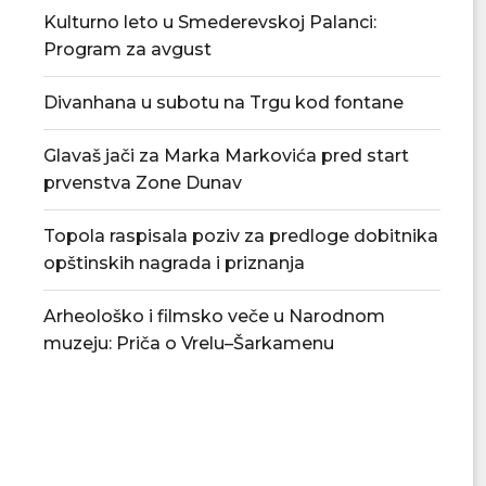
Kulturno leto u Smederevskoj Palanci:
Program za avgust
Divanhana u subotu na Trgu kod fontane
Glavaš jači za Marka Markovića pred start
prvenstva Zone Dunav
Topola raspisala poziv za predloge dobitnika
opštinskih nagrada i priznanja
Arheološko i filmsko veče u Narodnom
muzeju: Priča o Vrelu–Šarkamenu
Povećan rizik od požara – apel
U Smederevskoj P