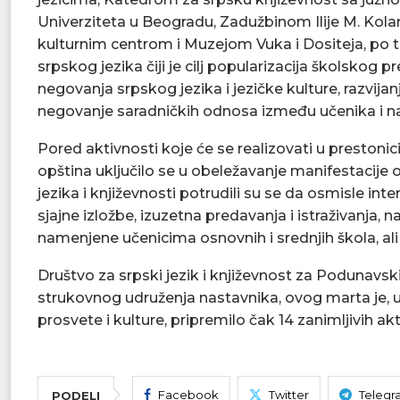
Univerziteta u Beogradu, Zadužbinom Ilije M. Kol
kulturnim centrom i Muzejom Vuka i Dositeja, po 
srpskog jezika čiji je cilj popularizacija školskog 
negovanja srpskog jezika i jezičke kulture, razvijanj
negovanje saradničkih odnosa između učenika i n
Pored aktivnosti koje će se realizovati u prestonici
opština uključilo se u obeležavanje manifestacije o
jezika i književnosti potrudili su se da osmisle inte
sjajne izložbe, izuzetna predavanja i istraživanja, 
namenjene učenicima osnovnih i srednjih škola, ali i 
Društvo za srpski jezik i književnost za Podunavsk
strukovnog udruženja nastavnika, ovog marta je, 
prosvete i kulture, pripremilo čak 14 zanimljivih
Facebook
Twitter
Telegr
PODELI