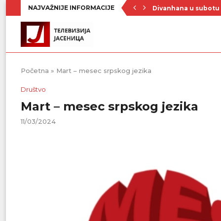
NAJVAŽNIJE INFORMACIJE
Divanhana u subotu
Prvenstvo počinje 19
Raste broj turista u 
Republički štab za v
Četrnaest ekipa na t
Poznat raspored Pod
Zavičajno udruženje 
Rezerve krvi na mini
Stiže novi toplotni 
Početna
»
Mart – mesec srpskog jezika
Društvo
Mart – mesec srpskog jezika
11/03/2024