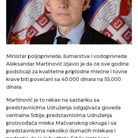
Ministar poljoprivrede, šumarstva i vodoprivrede
Aleksandar Martinović izjavio je da će ove godine
podsticaji za kvalitetne priplodne mlečne i tovne
krave biti povećani sa 40.000 dinara na 55.000
dinara.
Martinović je to rekao na sastanku sa
predstavnicima Udruženja odgajivača goveda
centralne Srbije, predstavnicima Udruženja
proizvođača mleka Mačvanskog okruga i sa
predstavnicima nekoliko domaćih mlekara i