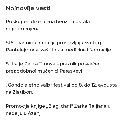
Najnovije vesti
Poskupeo dizel, cena benzina ostala
nepromenjena
SPC i vernici u nedelju proslavljaju Svetog
Pantelejmona, zaštitnika medicine i farmacije
Sutra je Petka Trnova – praznik posvećen
prepodobnoj mučenici Paraskevi
„Gondola etno vajb“ festival od 8. do 12. avgusta
na Zlatiboru
Promocija knjige „Blagi dani“ Žarka Talijana u
nedelju u Azanji