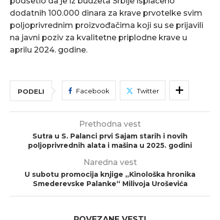
podsetio da je iz budžeta Srbije isplaćeno
dodatnih 100.000 dinara za krave prvotelke svim
poljoprivrednim proizvođačima koji su se prijavili
na javni poziv za kvalitetne priplodne krave u
aprilu 2024. godine.
Facebook
Twitter
PODELI
Prethodna vest
Sutra u S. Palanci prvi Sajam starih i novih
poljoprivrednih alata i mašina u 2025. godini
Naredna vest
U subotu promocija knjige „Kinološka hronika
Smederevske Palanke“ Milivoja Uroševića
POVEZANE VESTI