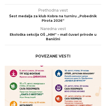
Prethodna vest
Šest medalja za klub Kobra na turniru „Pobednik
Pirota 2026“
Naredna vest
Ekološka sekcija OŠ „HIM“ – mali čuvari prirode u
Baničini
POVEZANE VESTI