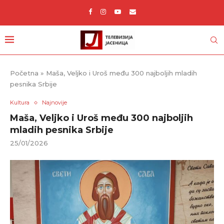
Početna
»
Maša, Veljko i Uroš među 300 najboljih mladih
pesnika Srbije
Kultura
Najnovije
Maša, Veljko i Uroš među 300 najboljih
mladih pesnika Srbije
25/01/2026