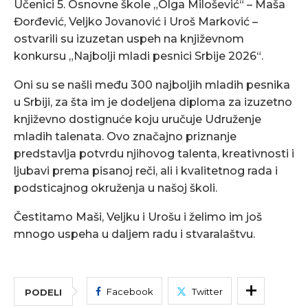
Učenici 5. Osnovne škole „Olga Milošević“ – Maša
Đorđević, Veljko Jovanović i Uroš Marković –
ostvarili su izuzetan uspeh na književnom
konkursu „Najbolji mladi pesnici Srbije 2026“.
Oni su se našli među 300 najboljih mladih pesnika
u Srbiji, za šta im je dodeljena diploma za izuzetno
književno dostignuće koju uručuje Udruženje
mladih talenata. Ovo značajno priznanje
predstavlja potvrdu njihovog talenta, kreativnosti i
ljubavi prema pisanoj reči, ali i kvalitetnog rada i
podsticajnog okruženja u našoj školi.
Čestitamo Maši, Veljku i Urošu i želimo im još
mnogo uspeha u daljem radu i stvaralaštvu.
Facebook
Twitter
PODELI