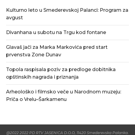
Kulturno leto u Smederevskoj Palanci: Program za
avgust
Divanhana u subotu na Trgu kod fontane
Glavaš jači za Marka Markovića pred start
prvenstva Zone Dunav
Topola raspisala poziv za predloge dobitnika
opštinskih nagrada i priznanja
Arheološko i filmsko veče u Narodnom muzeju:
Priča o Vrelu–Šarkamenu
@2022 2022 PD RTV JASENICA D.O.O, 11420 Smederevska Palanka.