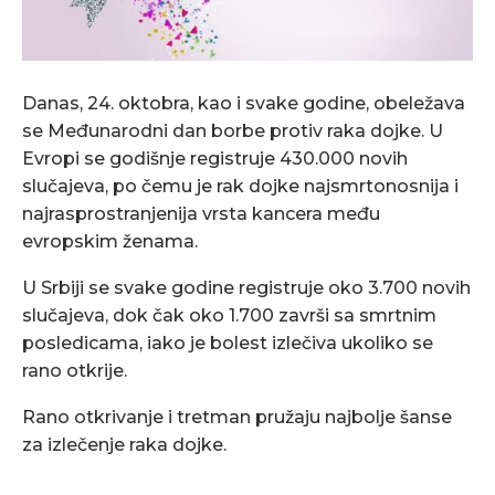
Danas, 24. oktobra, kao i svake godine, obeležava
se Međunarodni dan borbe protiv raka dojke. U
Evropi se godišnje registruje 430.000 novih
slučajeva, po čemu je rak dojke najsmrtonosnija i
najrasprostranjenija vrsta kancera među
evropskim ženama.
U Srbiji se svake godine registruje oko 3.700 novih
slučajeva, dok čak oko 1.700 završi sa smrtnim
posledicama, iako je bolest izlečiva ukoliko se
rano otkrije.
Rano otkrivanje i tretman pružaju najbolje šanse
za izlečenje raka dojke.