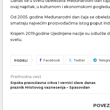
Danas se u svetu obeležava Međunarodni dan čaja ko
ovaj napitak, u kulturnom i ekonomskom pogledu
Od 2005. godine Međunarodni dan čaja se obelež
smatraju najvećim proizvođačima istog poput Indij
Krajem 2019.godine Ujedinjene nacije su odlučile 
svetu.
Facebook
Twitter
Telegr
PODELI
Prethodna vest
Srpska pravoslavna crkva i vernici slave danas
praznik Hristovog vaznesenja – Spasovdan
POVEZ