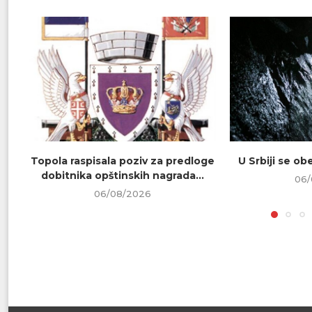
Topola raspisala poziv za predloge
U Srbiji se o
dobitnika opštinskih nagrada...
06/
06/08/2026