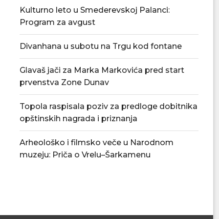
Kulturno leto u Smederevskoj Palanci:
Program za avgust
Divanhana u subotu na Trgu kod fontane
Glavaš jači za Marka Markovića pred start
prvenstva Zone Dunav
Topola raspisala poziv za predloge dobitnika
Povećan rizik od požara – apel
U Smederevskoj P
opštinskih nagrada i priznanja
građanima da...
vodosnabdevanj
snabdevan
06/08/2026
Arheološko i filmsko veče u Narodnom
06/08/
muzeju: Priča o Vrelu–Šarkamenu