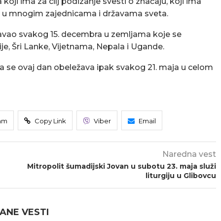
ji ima za cilj podizanje svesti o značaju, koji ima
 u mnogim zajednicama i državama sveta.
avao svakog 15. decembra u zemljama koje se
e, Šri Lanke, Vijetnama, Nepala i Ugande.
da se ovaj dan obeležava ipak svakog 21. maja u celom
am
Copy Link
Viber
Email
Naredna vest
Mitropolit šumadijski Jovan u subotu 23. maja služi
liturgiju u Glibovcu
ANE VESTI