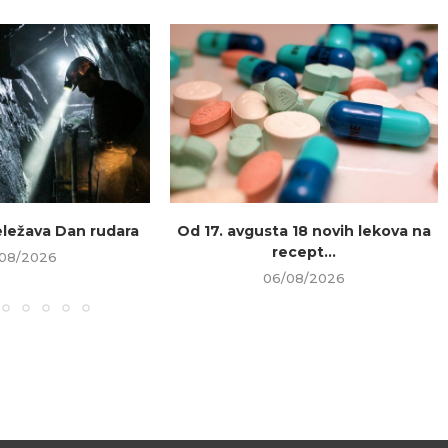
beležava Dan rudara
Od 17. avgusta 18 novih lekova na
recept...
08/2026
06/08/2026