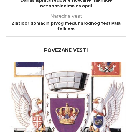
Danas isplata redovne novčane naknade
nezaposlenima za april
Naredna vest
Zlatibor domaćin prvog međunarodnog festivala
folklora
POVEZANE VESTI