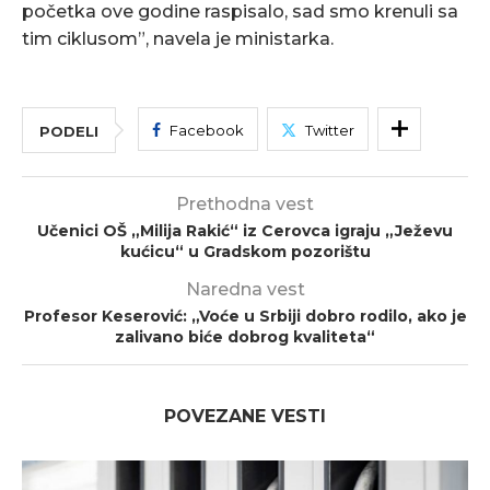
početka ove godine raspisalo, sad smo krenuli sa
tim ciklusom”, navela je ministarka.
Facebook
Twitter
PODELI
Prethodna vest
Učenici OŠ „Milija Rakić“ iz Cerovca igraju „Ježevu
kućicu“ u Gradskom pozorištu
Naredna vest
Profesor Keserović: „Voće u Srbiji dobro rodilo, ako je
zalivano biće dobrog kvaliteta“
POVEZANE VESTI