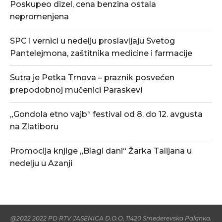
Poskupeo dizel, cena benzina ostala
nepromenjena
SPC i vernici u nedelju proslavljaju Svetog
Pantelejmona, zaštitnika medicine i farmacije
Sutra je Petka Trnova – praznik posvećen
prepodobnoj mučenici Paraskevi
„Gondola etno vajb“ festival od 8. do 12. avgusta
na Zlatiboru
Promocija knjige „Blagi dani“ Žarka Talijana u
nedelju u Azanji
@2022 2022 PD RTV JASENICA D.O.O, 11420 Smederevska Palanka.