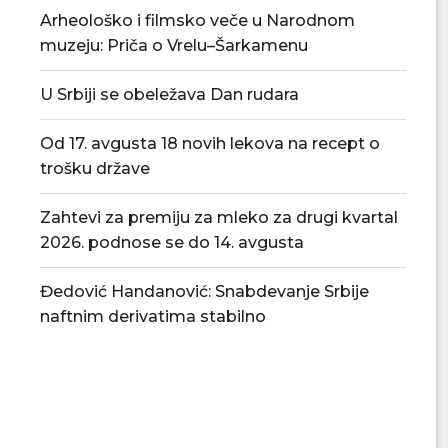
Arheološko i filmsko veče u Narodnom
muzeju: Priča o Vrelu–Šarkamenu
U Srbiji se obeležava Dan rudara
Od 17. avgusta 18 novih lekova na recept o
trošku države
Zahtevi za premiju za mleko za drugi kvartal
2026. podnose se do 14. avgusta
Đedović Handanović: Snabdevanje Srbije
U Smederevskoj Palanci uredno
Republički štab: Ne
vodosnabdevanje i stabilno
vodosnabdevanj
naftnim derivatima stabilno
snabdevanje...
06/08/
06/08/2026