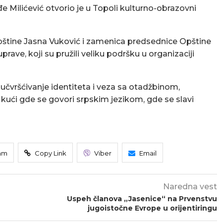
đe Milićević otvorio je u Topoli kulturno-obrazovni
štine Jasna Vuković i zamenica predsednice Opštine
rave, koji su pružili veliku podršku u organizaciji
učvršćivanje identiteta i veza sa otadžbinom,
koj kući gde se govori srpskim jezikom, gde se slavi
am
Copy Link
Viber
Email
Naredna vest
Uspeh članova „Jasenice“ na Prvenstvu
jugoistočne Evrope u orijentiringu