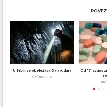
POVEZ
U Srbiji se obeležava Dan rudara
Od 17. avgusta
re
06/08/2026
06/