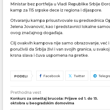
Ministar bez portfelja u Vladi Republike Srbije Đor
kamp za 115 srpske dece iz regiona i dijaspore.
Otvaranju kampa prisustvovale su predsednica Op
Jelena Jovanović, kao i predstavnici lokalne samoup
ovog značajnog događaja.
Cilj ovakvih kampova nije samo obrazovanje, već i 
poručivši da Srbija živi i van svojih granica, u sva
krsna slava i čuva uspomena na pretke.
Facebook
Twitter
Telegr
PODELI
Prethodna vest
Konkurs za smeštaj brucoša: Prijave od 1. do 15.
oktobra u beogradskim domovima