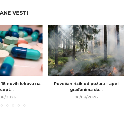
ANE VESTI
 18 novih lekova na
Povećan rizik od požara – apel
cept...
građanima da...
08/2026
06/08/2026