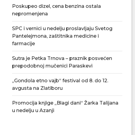
Poskupeo dizel, cena benzina ostala
nepromenjena
SPC i vernici u nedelju proslavljaju Svetog
Pantelejmona, zaštitnika medicine i
farmacije
Sutra je Petka Trnova – praznik posvećen
prepodobnoj mučenici Paraskevi
„Gondola etno vajb“ festival od 8. do 12.
avgusta na Zlatiboru
Promocija knjige „Blagi dani“ Žarka Talijana
u nedelju u Azanji