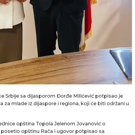
e Srbije sa dijasporom Đorđe Milićević potpisao je
za mlade iz dijaspore i regiona, koji će biti održani u
ednice opština Topola Jelenom Jovanović o
posetio opštinu Rača i ugovor potpisao sa