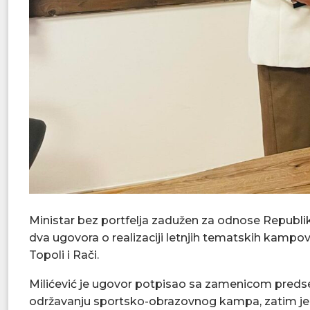
Ministar bez portfelja zadužen za odnose Republik
dva ugovora o realizaciji letnjih tematskih kampova 
Topoli i Rači.
Milićević je ugovor potpisao sa zamenicom preds
održavanju sportsko-obrazovnog kampa, zatim je 