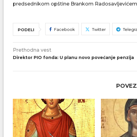
predsednikom opštine Brankom Radosavljevićem o
Facebook
Twitter
Telegr
PODELI
Prethodna vest
Direktor PIO fonda: U planu novo povećanje penzija
POVEZ