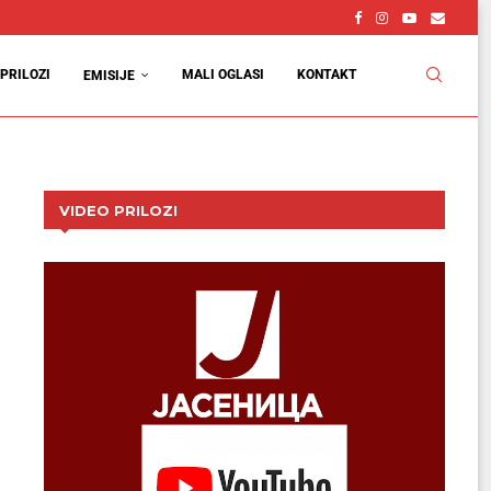
PRILOZI
MALI OGLASI
KONTAKT
EMISIJE
VIDEO PRILOZI