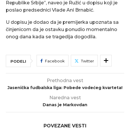
Republike Srbije”, naveo je Ružić u dopisu koji je
poslao predsednici Vlade Ani Brnabić.
U dopisu je dodao da je premijerka upoznata sa
činjenicom da je ostavku ponudio momentalno
onog dana kada se tragedija dogodila.
Facebook
Twitter
PODELI
Prethodna vest
Jasenička fudbalska liga: Pobede vodećeg kvarteta!
Naredna vest
Danas je Markovdan
POVEZANE VESTI