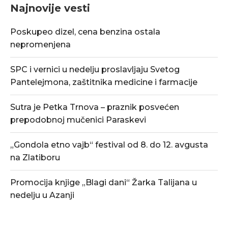
Najnovije vesti
Poskupeo dizel, cena benzina ostala
nepromenjena
SPC i vernici u nedelju proslavljaju Svetog
Pantelejmona, zaštitnika medicine i farmacije
Sutra je Petka Trnova – praznik posvećen
prepodobnoj mučenici Paraskevi
„Gondola etno vajb“ festival od 8. do 12. avgusta
na Zlatiboru
Promocija knjige „Blagi dani“ Žarka Talijana u
nedelju u Azanji