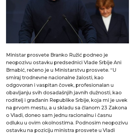
Ministar prosvete Branko Ružić podneo je
neopozivu ostavku predsednici Vlade Srbije Ani
Brnabić, rečeno je u Ministarstvu prosvete. “U
smiraj trodnevne nacionalne žalosti, kao
odgovoran i vaspitan čovek, profesionalan u
obavljanju svih dosadašnjih javnih dužnosti, kao
roditelj i građanin Republike Srbije, koja mi je uvek
na prvom mestu, a u skladu sa članom 23 Zakona
o Vladi, doneo sam jednu racionalnu i časnu
odluku u ovim okolnostima. Podnosim neopozivu
ostavku na poziciju ministra prosvete u Vladi