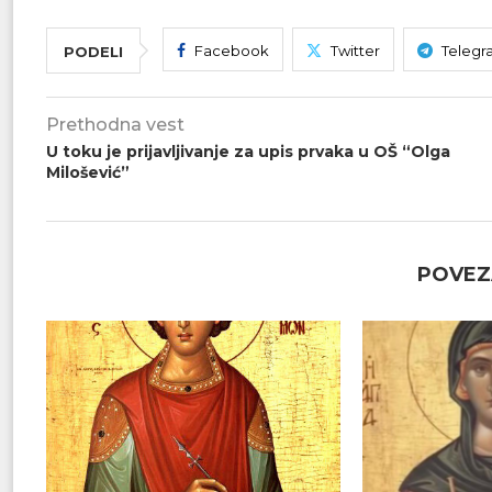
Facebook
Twitter
Telegr
PODELI
Prethodna vest
U toku je prijavljivanje za upis prvaka u OŠ “Olga
Milošević”
POVEZ