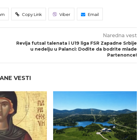
am
Copy Link
Viber
Email
Naredna vest
Revija futsal talenata i U19 liga FSR Zapadne Srbije
u nedelju u Palanci: Dođite da bodrite mlade
Partenonce!
ANE VESTI