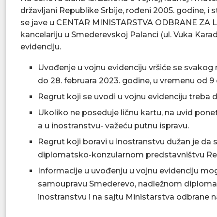
državljani Republike Srbije, rođeni 2005. godine, i s
se jave u CENTAR MINISTARSTVA ODBRANE ZA
kancelariju u Smederevskoj Palanci (ul. Vuka Karadži
evidenciju.
Uvođenje u vojnu evidenciju vršiće se svakog 
do 28. februara 2023. godine, u vremenu od 9 
Regrut koji se uvodi u vojnu evidenciju treba 
Ukoliko ne poseduje ličnu kartu, na uvid poneti
a u inostranstvu- važeću putnu ispravu.
Regrut koji boravi u inostranstvu dužan je da 
diplomatsko-konzularnom predstavništvu Rep
Informacije u uvođenju u vojnu evidenciju mog
samoupravu Smederevo, nadležnom diplomats
inostranstvu i na sajtu Ministarstva odbrane 