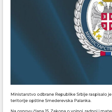
Ministarstvo odbrane Republike Srbije raspisalo je 
teritorije opštine Smederevska Palanka.
Na osnovu člana 15. Zakona o vojnoj, radnoj i mate