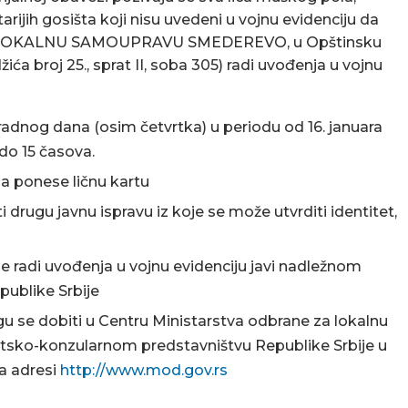
tarijih gosišta koji nisu uvedeni u vojnu evidenciju da
 LOKALNU SAMOUPRAVU SMEDEREVO, u Opštinsku
ća broj 25., sprat II, soba 305) radi uvođenja u vojnu
radnog dana (osim četvrtka) u periodu od 16. januara
do 15 časova.
da ponese ličnu kartu
 drugu javnu ispravu iz koje se može utvrditi identitet,
se radi uvođenja u vojnu evidenciju javi nadležnom
ublike Srbije
u se dobiti u Centru Ministarstva odbrane za lokalnu
ko-konzularnom predstavništvu Republike Srbije u
na adresi
http://www.mod.gov.rs