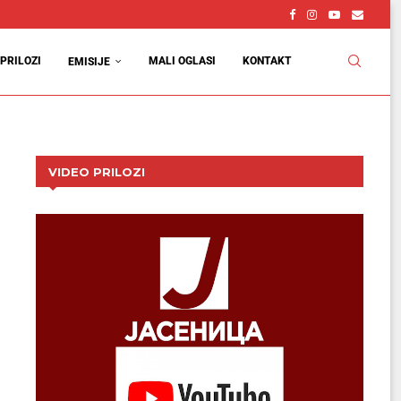
PRILOZI
MALI OGLASI
KONTAKT
EMISIJE
VIDEO PRILOZI