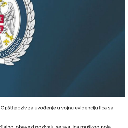
Opšti poziv za uvođenje u vojnu evidenciju lica sa
rijalnoj obavezi pozivaju se sva lica muškog pola,