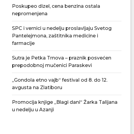
Poskupeo dizel, cena benzina ostala
nepromenjena
SPC i vernici u nedelju proslavljaju Svetog
Pantelejmona, zaštitnika medicine i
farmacije
Sutra je Petka Trnova – praznik posvećen
prepodobnoj mučenici Paraskevi
„Gondola etno vajb“ festival od 8. do 12.
avgusta na Zlatiboru
Promocija knjige „Blagi dani“ Žarka Talijana
u nedelju u Azanji