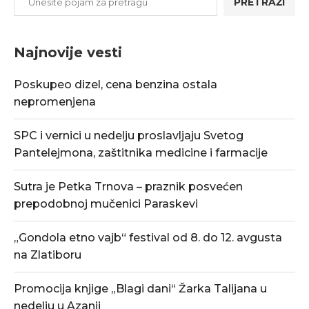
PRETRAŽI
Najnovije vesti
Poskupeo dizel, cena benzina ostala
nepromenjena
SPC i vernici u nedelju proslavljaju Svetog
Pantelejmona, zaštitnika medicine i farmacije
Sutra je Petka Trnova – praznik posvećen
prepodobnoj mučenici Paraskevi
„Gondola etno vajb“ festival od 8. do 12. avgusta
na Zlatiboru
Promocija knjige „Blagi dani“ Žarka Talijana u
nedelju u Azanji