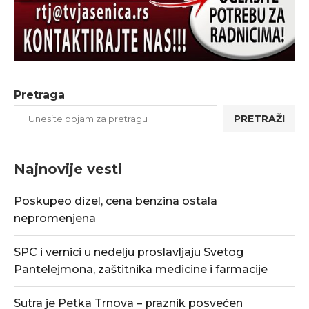
Pretraga
PRETRAŽI
Najnovije vesti
Poskupeo dizel, cena benzina ostala
nepromenjena
SPC i vernici u nedelju proslavljaju Svetog
Pantelejmona, zaštitnika medicine i farmacije
Sutra je Petka Trnova – praznik posvećen