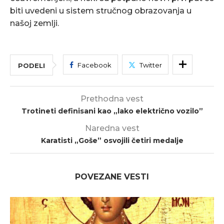
biti uvedeni u sistem stručnog obrazovanja u
našoj zemlji.
Facebook
Twitter
PODELI
Prethodna vest
Trotineti definisani kao „lako električno vozilo”
Naredna vest
Karatisti „Goše” osvojili četiri medalje
POVEZANE VESTI