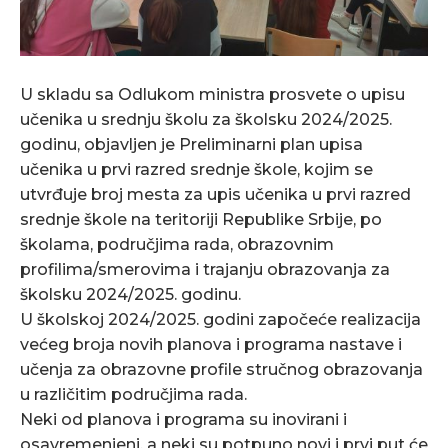
U skladu sa Odlukom ministra prosvete o upisu
učenika u srednju školu za školsku 2024/2025.
godinu, objavljen je Preliminarni plan upisa
učenika u prvi razred srednje škole, kojim se
utvrđuje broj mesta za upis učenika u prvi razred
srednje škole na teritoriji Republike Srbije, po
školama, područjima rada, obrazovnim
profilima/smerovima i trajanju obrazovanja za
školsku 2024/2025. godinu.
U školskoj 2024/2025. godini započeće realizacija
većeg broja novih planova i programa nastave i
učenja za obrazovne profile stručnog obrazovanja
u različitim područjima rada.
Neki od planova i programa su inovirani i
osavremenjeni, a neki su potpuno novi i prvi put će