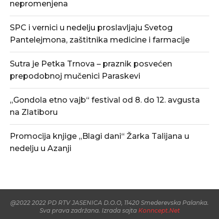
nepromenjena
SPC i vernici u nedelju proslavljaju Svetog
Pantelejmona, zaštitnika medicine i farmacije
Sutra je Petka Trnova – praznik posvećen
prepodobnoj mučenici Paraskevi
„Gondola etno vajb“ festival od 8. do 12. avgusta
na Zlatiboru
Promocija knjige „Blagi dani“ Žarka Talijana u
nedelju u Azanji
@2022 2022 PD RTV JASENICA D.O.O, 11420 Smederevska Palanka.
Sva prava zadržana. Izrada sajta
Konncept.Net