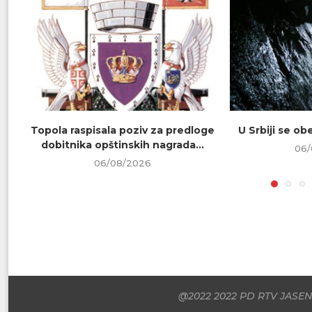
Topola raspisala poziv za predloge
U Srbiji se o
dobitnika opštinskih nagrada...
06/
06/08/2026
@2022 2022 PD RTV JASENI