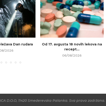
beležava Dan rudara
Od 17. avgusta 18 novih lekova na
recept...
08/2026
06/08/2026
CA D.O.O, 11420 Smederevska Palanka. Sva prava zadržana. 