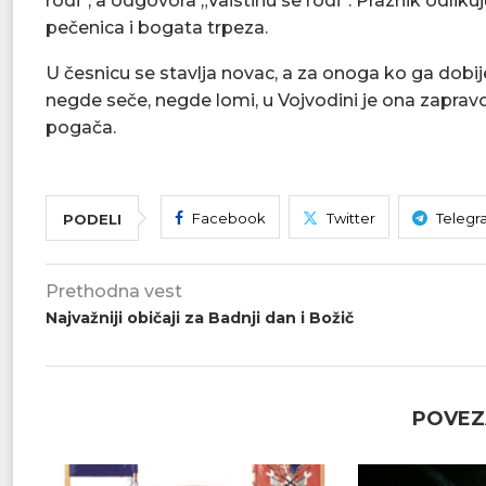
rodi“, a odgovora „Vaistinu se rodi“. Praznik odliku
pečenica i bogata trpeza.
U česnicu se stavlja novac, a za onoga ko ga dobij
negde seče, negde lomi, u Vojvodini je ona zapravo
pogača.
Facebook
Twitter
Telegr
PODELI
Prethodna vest
Najvažniji običaji za Badnji dan i Božič
POVEZ