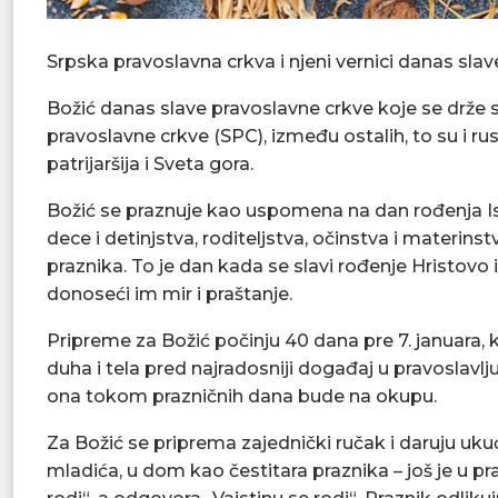
Srpska pravoslavna crkva i njeni vernici danas slav
Božić danas slave pravoslavne crkve koje se drže 
pravoslavne crkve (SPC), između ostalih, to su i ru
patrijaršija i Sveta gora.
Božić se praznuje kao uspomena na dan rođenja Isu
dece i detinjstva, roditeljstva, očinstva i materins
praznika. To je dan kada se slavi rođenje Hristovo
donoseći im mir i praštanje.
Pripreme za Božić počinju 40 dana pre 7. januara, 
duha i tela pred najradosniji događaj u pravoslavlju
ona tokom prazničnih dana bude na okupu.
Za Božić se priprema zajednički ručak i daruju uk
mladića, u dom kao čestitara praznika – još je u pr