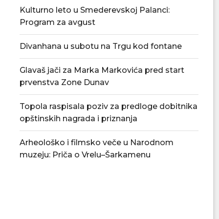
Kulturno leto u Smederevskoj Palanci:
Program za avgust
Divanhana u subotu na Trgu kod fontane
Glavaš jači za Marka Markovića pred start
prvenstva Zone Dunav
Topola raspisala poziv za predloge dobitnika
opštinskih nagrada i priznanja
Arheološko i filmsko veče u Narodnom
muzeju: Priča o Vrelu–Šarkamenu