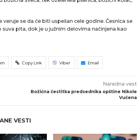
ju božićna sveća, tek ozelenela pšenica, božićni kolač,
e veruje se da će biti uspešan cele godine. Česnica se
 suva pita, dok je u južnim delovima načinjena kao
am
Copy Link
Viber
Email
Naredna vest
Božićna čestitka predsednika opštine Nikole
Vučena
ANE VESTI