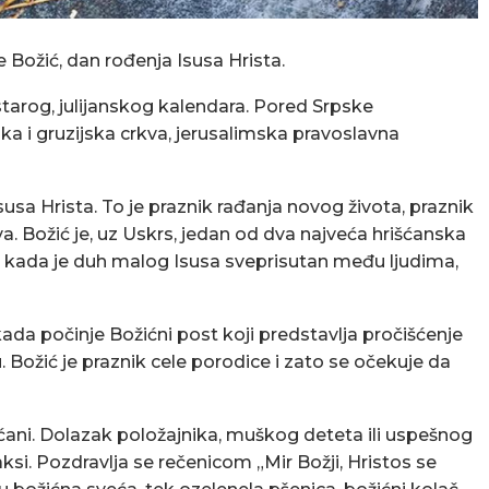
e Božić, dan rođenja Isusa Hrista.
starog, julijanskog kalendara. Pored Srpske
ska i gruzijska crkva, jerusalimska pravoslavna
sa Hrista. To je praznik rađanja novog života, praznik
tva. Božić je, uz Uskrs, jedan od dva najveća hrišćanska
 i kada je duh malog Isusa sveprisutan među ljudima,
kada počinje Božićni post koji predstavlja pročišćenje
. Božić je praznik cele porodice i zato se očekuje da
ućani. Dolazak položajnika, muškog deteta ili uspešnog
aksi. Pozdravlja se rečenicom „Mir Božji, Hristos se