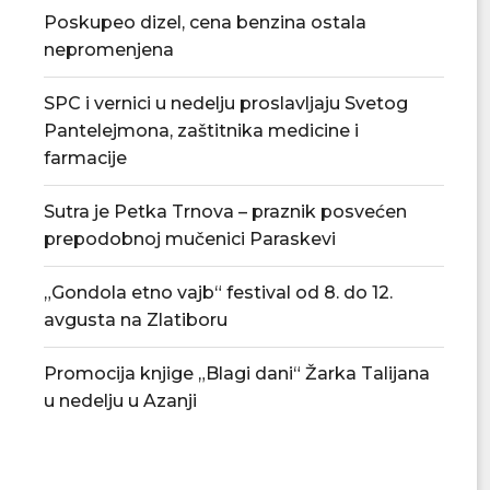
Poskupeo dizel, cena benzina ostala
nepromenjena
SPC i vernici u nedelju proslavljaju Svetog
Pantelejmona, zaštitnika medicine i
farmacije
Sutra je Petka Trnova – praznik posvećen
prepodobnoj mučenici Paraskevi
„Gondola etno vajb“ festival od 8. do 12.
avgusta na Zlatiboru
Promocija knjige „Blagi dani“ Žarka Talijana
u nedelju u Azanji