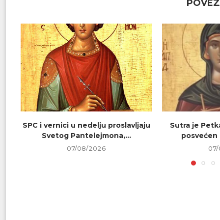
POVEZ
SPC i vernici u nedelju proslavljaju
Sutra je Petk
Svetog Pantelejmona,...
posvećen 
07/08/2026
07/