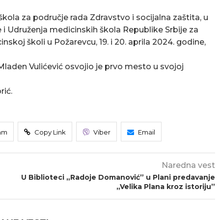
ola za područje rada Zdravstvo i socijalna zaštita, u
e i Udruženja medicinskih škola Republike Srbije za
oj školi u Požarevcu, 19. i 20. aprila 2024. godine,
laden Vulićević osvojio je prvo mesto u svojoj
rić.
am
Copy Link
Viber
Email
Naredna vest
U Biblioteci „Radoje Domanović” u Plani predavanje
„Velika Plana kroz istoriju”