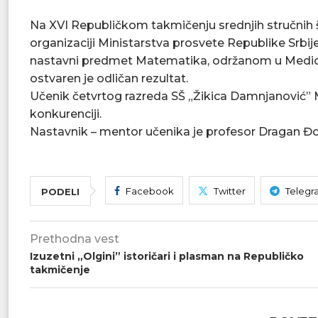
Na XVI Republičkom takmičenju srednjih stručnih šk
organizaciji Ministarstva prosvete Republike Srbij
nastavni predmet Matematika, održanom u Medicinsk
ostvaren je odličan rezultat.
Učenik četvrtog razreda SŠ „Žikica Damnjanović” M
konkurenciji.
Nastavnik – mentor učenika je profesor Dragan Đo
Facebook
Twitter
Telegr
PODELI
Prethodna vest
Izuzetni „Olgini” istoričari i plasman na Republičko
takmičenje