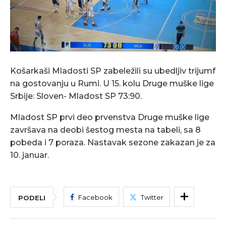
Košarkaši Mladosti SP zabeležili su ubedljiv trijumf
na gostovanju u Rumi. U 15. kolu Druge muške lige
Srbije: Sloven- Mladost SP 73:90.
Mladost SP prvi deo prvenstva Druge muške lige
završava na deobi šestog mesta na tabeli, sa 8
pobeda i 7 poraza. Nastavak sezone zakazan je za
10. januar.
Facebook
Twitter
PODELI