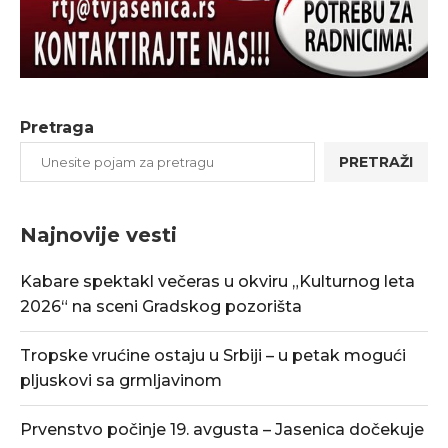
Pretraga
PRETRAŽI
Najnovije vesti
Kabare spektakl večeras u okviru „Kulturnog leta
2026“ na sceni Gradskog pozorišta
Tropske vrućine ostaju u Srbiji – u petak mogući
pljuskovi sa grmljavinom
Prvenstvo počinje 19. avgusta – Jasenica dočekuje