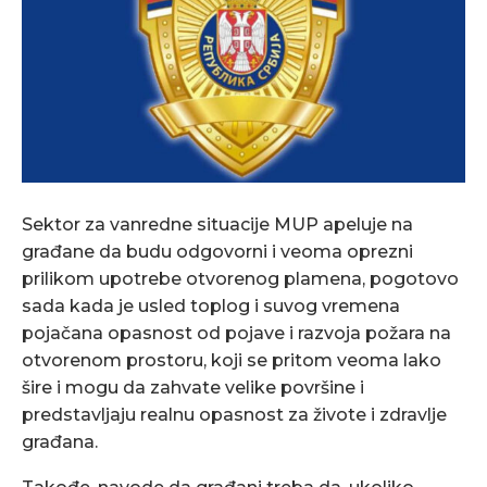
Sektor za vanredne situacije MUP apeluje na
građane da budu odgovorni i veoma oprezni
prilikom upotrebe otvorenog plamena, pogotovo
sada kada je usled toplog i suvog vremena
pojačana opasnost od pojave i razvoja požara na
otvorenom prostoru, koji se pritom veoma lako
šire i mogu da zahvate velike površine i
predstavljaju realnu opasnost za živote i zdravlje
građana.