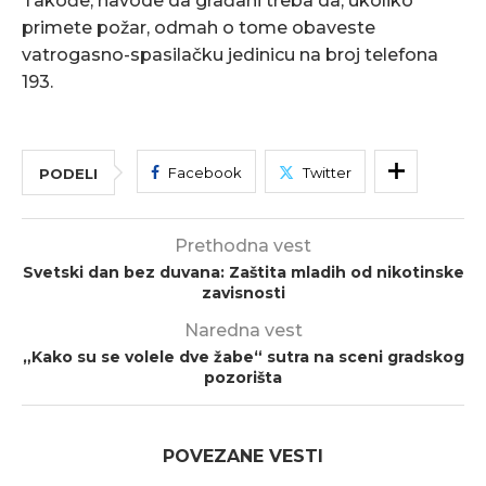
Takođe, navode da građani treba da, ukoliko
primete požar, odmah o tome obaveste
vatrogasno-spasilačku jedinicu na broj telefona
193.
Facebook
Twitter
PODELI
Prethodna vest
Svetski dan bez duvana: Zaštita mladih od nikotinske
zavisnosti
Naredna vest
„Kako su se volele dve žabe“ sutra na sceni gradskog
pozorišta
POVEZANE VESTI