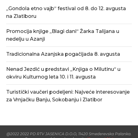
„Gondola etno vajb“ festival od 8. do 12. avgusta
na Zlatiboru
Promocija knjige „Blagi dani“ Žarka Talijana u
nedelju u Azanji
Tradicionalna Azanjska pogačijada 8. avgusta
Nenad Jezdić u predstavi „Knjiga o Milutinu“ u
okviru Kulturnog leta 10. i 11. avgusta
Turistički vaučeri podeljeni: Najveće interesovanje
za Vrnjačku Banju, Sokobanju i Zlatibor
@2022 2022 PD RTV JASENICA D.O.O, 11420 Smederevska Palanka.