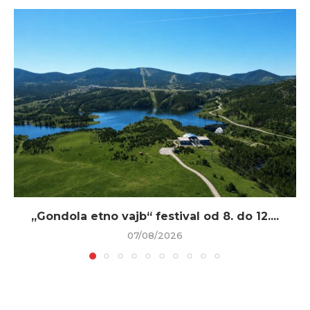
„Gondola etno vajb“ festival od 8. do 12....
07/08/2026