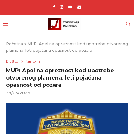
Početna
»
MUP: Apel na opreznost kod upotrebe otvorenog
plamena, leti pojačana opasnost od požara
Društvo
Najnovije
MUP: Apel na opreznost kod upotrebe
otvorenog plamena, leti pojačana
opasnost od požara
29/05/2026