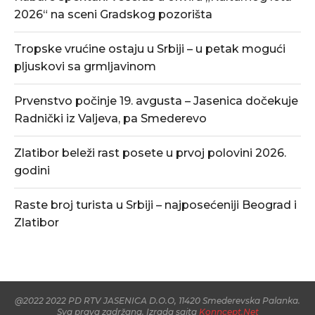
2026“ na sceni Gradskog pozorišta
Tropske vrućine ostaju u Srbiji – u petak mogući
pljuskovi sa grmljavinom
Prvenstvo počinje 19. avgusta – Jasenica dočekuje
Radnički iz Valjeva, pa Smederevo
Zlatibor beleži rast posete u prvoj polovini 2026.
godini
Raste broj turista u Srbiji – najposećeniji Beograd i
Zlatibor
@2022 2022 PD RTV JASENICA D.O.O, 11420 Smederevska Palanka.
Sva prava zadržana. Izrada sajta
Konncept.Net