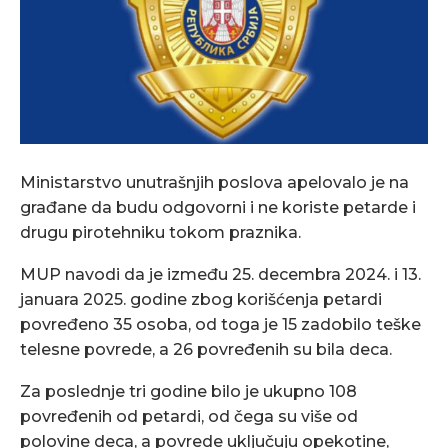
Ministarstvo unutrašnjih poslova apelovalo je na
građane da budu odgovorni i ne koriste petarde i
drugu pirotehniku tokom praznika.
MUP navodi da je između 25. decembra 2024. i 13.
januara 2025. godine zbog korišćenja petardi
povređeno 35 osoba, od toga je 15 zadobilo teške
telesne povrede, a 26 povređenih su bila deca.
Za poslednje tri godine bilo je ukupno 108
povređenih od petardi, od čega su više od
polovine deca, a povrede uključuju opekotine,