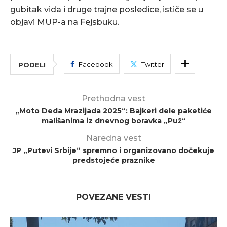
gubitak vida i druge trajne posledice, ističe se u
objavi MUP-a na Fejsbuku.
Facebook
Twitter
PODELI
Prethodna vest
„Moto Deda Mrazijada 2025“: Bajkeri dele paketiće
mališanima iz dnevnog boravka „Puž“
Naredna vest
JP „Putevi Srbije“ spremno i organizovano dočekuje
predstojeće praznike
POVEZANE VESTI