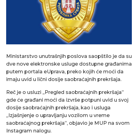
Ministarstvo unutrašnjih poslova saopštilo je da su
dve nove elektronske usluge dostupne građanima
putem portala eUprava, preko kojih će moći da
imaju uvid u lični dosije saobraćajnih prekršaja.
Reč je o usluzi „Pregled saobraćajnih prekršaja”
gde će građani moći da izvrše potpuni uvid u svoj
dosije saobraćajnih prekršaja, kao i usluga
„Izjašnjenje o upravljanju vozilom u vreme
saobraćajnog prekršaja”, objavio je MUP na svom
Instagram nalogu.