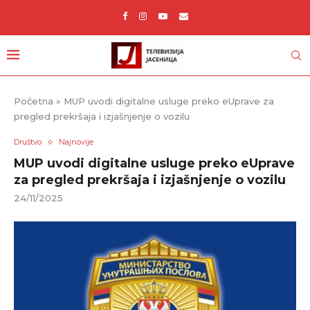
Početna
»
MUP uvodi digitalne usluge preko eUprave za
pregled prekršaja i izjašnjenje o vozilu
Društvo
Najnovije
MUP uvodi digitalne usluge preko eUprave
za pregled prekršaja i izjašnjenje o vozilu
24/11/2025