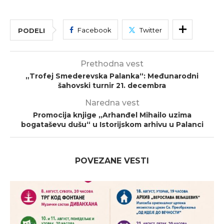
Facebook
Twitter
PODELI
Prethodna vest
„Trofej Smederevska Palanka“: Međunarodni
šahovski turnir 21. decembra
Naredna vest
Promocija knjige „Arhanđel Mihailo uzima
bogataševu dušu“ u Istorijskom arhivu u Palanci
POVEZANE VESTI