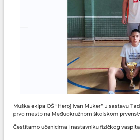
Muška ekipa OŠ “Heroj Ivan Muker” u sastavu Tadija J
prvo mesto na Međuokružnom školskom prvenstvu u
Čestitamo učenicima i nastavniku fizičkog vaspi