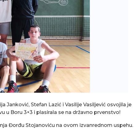
anković, Stefan Lazić i Vasilije Vasiljević osvojila je
 Boru 3×3 i plasirala se na državno prvenstvo!
tanja Đorđu Stojanoviću na ovom izvanrednom uspehu.