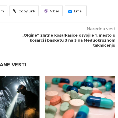
am
Copy Link
Viber
Email
Naredna vest
„Olgine“ zlatne košarkašice osvojile 1. mesto u
košarci i basketu 3 na 3 na Međuokružnom
takmičenju
ANE VESTI