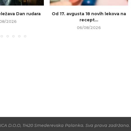
beležava Dan rudara
Od 17. avgusta 18 novih lekova na
recept...
08/2026
06/08/2026
CA D.O.O, 11420 Smederevska Palanka. Sva prava zadržana. 