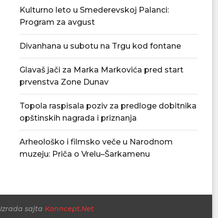
Kulturno leto u Smederevskoj Palanci:
Program za avgust
Povećan rizik od požara – apel
U Smederevskoj P
građanima da...
vodosnabdevanj
snabdevan
Divanhana u subotu na Trgu kod fontane
06/08/2026
06/08/
Glavaš jači za Marka Markovića pred start
prvenstva Zone Dunav
Topola raspisala poziv za predloge dobitnika
opštinskih nagrada i priznanja
Arheološko i filmsko veče u Narodnom
muzeju: Priča o Vrelu–Šarkamenu
Izrada sajta
Konncept.Net