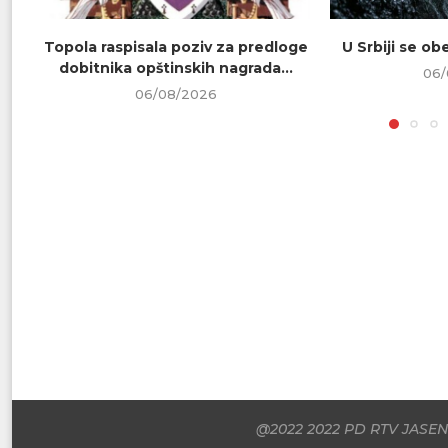
Topola raspisala poziv za predloge
U Srbiji se o
dobitnika opštinskih nagrada...
06/
06/08/2026
@2022 2022 PD RTV JASENI