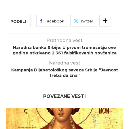
Facebook
Twitter
PODELI
Prethodna vest
Narodna banka Srbije: U prvom tromesečju ove
godine otkriveno 2.361 falsifikovanih novčanica
Naredna vest
Kampanja Dijabetološkog saveza Srbije “Javnost
treba da zna”
POVEZANE VESTI