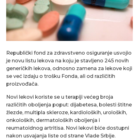
Republički fond za zdravstveno osiguranje usvojio
je novu listu lekova na koju je stavljeno 245 novih
generičkih lekova, odnosno zamena za lekove koji
se već izdaju o trošku Fonda, ali od različitih
proizvođača.
Novi lekovi koriste se u terapiji većeg broja
različitih oboljenja poput: dijabetesa, bolesti štitne
žlezde, multipla skleroze, kardioloških, uroloških,
onkoloških, dermatoloških oboljenja i
reumatoidnog artritisa. Novi lekovi biće dostupni
nakon usvajanja liste od strane Vlade Srbije.