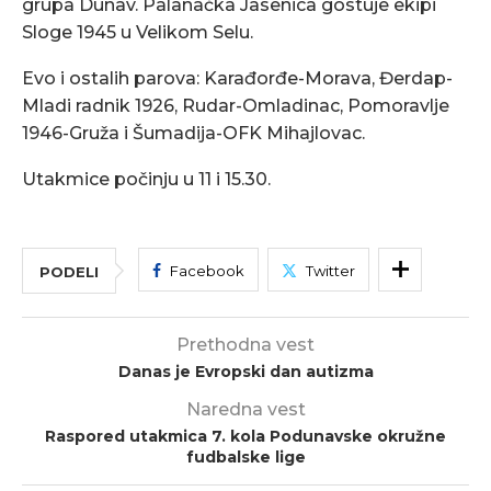
grupa Dunav. Palanačka Jasenica gostuje ekipi
Sloge 1945 u Velikom Selu.
Evo i ostalih parova: Karađorđe-Morava, Đerdap-
Mladi radnik 1926, Rudar-Omladinac, Pomoravlje
1946-Gruža i Šumadija-OFK Mihajlovac.
Utakmice počinju u 11 i 15.30.
Facebook
Twitter
PODELI
Prethodna vest
Danas je Evropski dan autizma
Naredna vest
Raspored utakmica 7. kola Podunavske okružne
fudbalske lige