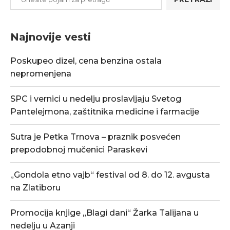
Najnovije vesti
Poskupeo dizel, cena benzina ostala
nepromenjena
SPC i vernici u nedelju proslavljaju Svetog
Pantelejmona, zaštitnika medicine i farmacije
Sutra je Petka Trnova – praznik posvećen
prepodobnoj mučenici Paraskevi
„Gondola etno vajb“ festival od 8. do 12. avgusta
na Zlatiboru
Promocija knjige „Blagi dani“ Žarka Talijana u
nedelju u Azanji