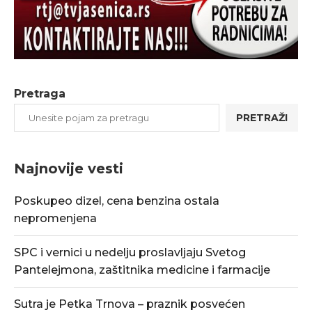
Pretraga
PRETRAŽI
Najnovije vesti
Poskupeo dizel, cena benzina ostala
nepromenjena
SPC i vernici u nedelju proslavljaju Svetog
Pantelejmona, zaštitnika medicine i farmacije
Sutra je Petka Trnova – praznik posvećen