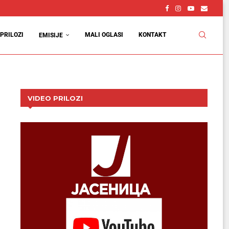
PRILOZI
MALI OGLASI
KONTAKT
EMISIJE
VIDEO PRILOZI