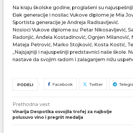
Na kraju školske godine, proglašeni su najuspešnij
Đak generacije i nosilac Vukove diplome je Mia Jo
Sportista generacije je Andreja Radisavljević.
Nosioci Vukove diplome su: Petar Nikosavljević, Sa
Radonjić, Anđela Kostadinović, Ognjen Milanović, M
Mateja Petrović, Marko Stojković, Kosta Kostić, T
„Najsjajniji i najuspešniji predstavnici naše škole.
nastave da svojim radom i zalaganjem nižu uspehe
Facebook
Twitter
Telegr
PODELI
Prethodna vest
Vinarija Despotika osvojila trofej za najbolje
polusuvo vino i pregršt medalja