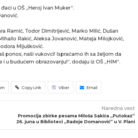
i đaci u OŠ „Heroj Ivan Muker“.
vanović.
ra Ramić, Todor Dimitrijević, Marko Milić, Dušan
ihailo Rakić, Aleksa Jovanović, Mateja Milojković,
eodora Mijušković.
 Naš ponos, naši vukovci! Ispraćamo ih sa željom da
 i u budućem obrazovanju!“, dodaju iz OŠ „HIM“.
am
Copy Link
Viber
Email
Naredna vest
Promocija zbirke pesama Miloša Sakića „Putokaz”
26. juna u Biblioteci „Radoje Domanović” u V. Plani