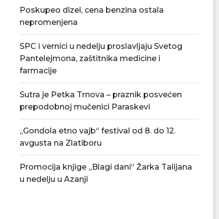
Poskupeo dizel, cena benzina ostala
nepromenjena
SPC i vernici u nedelju proslavljaju Svetog
Pantelejmona, zaštitnika medicine i
farmacije
Sutra je Petka Trnova – praznik posvećen
prepodobnoj mučenici Paraskevi
„Gondola etno vajb“ festival od 8. do 12.
Tradicionalna Azanjska pogačijada
PU „Čika Jova Zmaj
8. avgusta
novu.
avgusta na Zlatiboru
07/08/2026
07/08/2
Promocija knjige „Blagi dani“ Žarka Talijana
u nedelju u Azanji