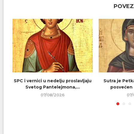
POVEZ
SPC i vernici u nedelju proslavljaju
Sutra je Petk
Svetog Pantelejmona,...
posvećen 
07/08/2026
07/