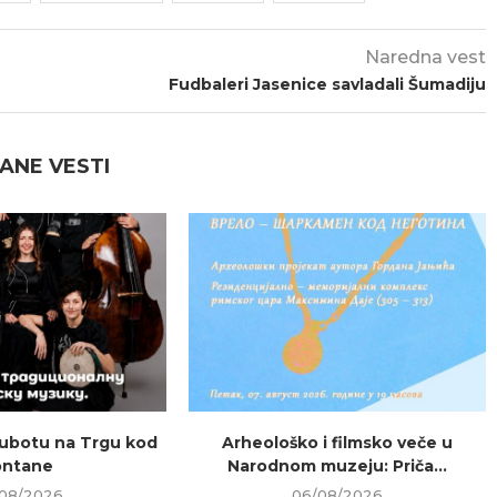
Naredna vest
Fudbaleri Jasenice savladali Šumadiju
ANE VESTI
ubotu na Trgu kod
Arheološko i filmsko veče u
ontane
Narodnom muzeju: Priča...
08/2026
06/08/2026