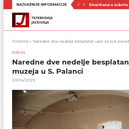
NAJVAŽNIJE INFORMACIJE
Divanhana u subotu
Prvenstvo počinje 19
Raste broj turista u 
Republički štab za v
Četrnaest ekipa na t
Poznat raspored Pod
Zavičajno udruženje 
Rezerve krvi na mini
Stiže novi toplotni 
Početna
»
Naredne dve nedelje besplatan ulaz za sve pose
Kultura
Naredne dve nedelje besplatan
muzeja u S. Palanci
03/04/2025