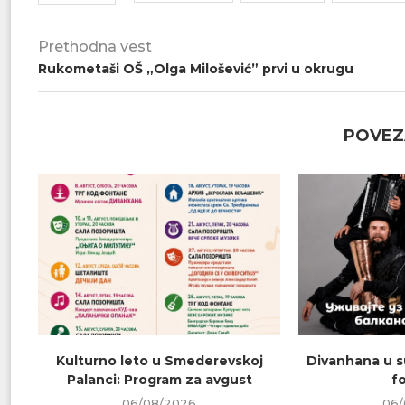
Prethodna vest
Rukometaši OŠ „Olga Milošević” prvi u okrugu
POVEZ
Kulturno leto u Smederevskoj
Divanhana u s
Palanci: Program za avgust
f
06/08/2026
06/