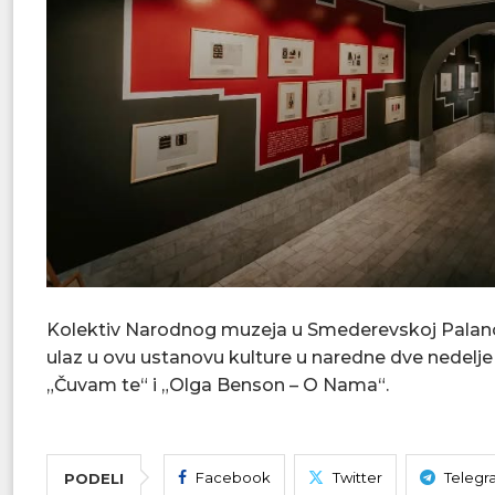
Kolektiv Narodnog muzeja u Smederevskoj Palanc
ulaz u ovu ustanovu kulture u naredne dve nedelje b
„Čuvam te“ i „Olga Benson – O Nama“.
Facebook
Twitter
Telegr
PODELI