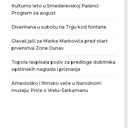
Kulturno leto u Smederevskoj Palanci:
Program za avgust
Divanhana u subotu na Trgu kod fontane
Glavaš jači za Marka Markovića pred start
prvenstva Zone Dunav
Topola raspisala poziv za predloge dobitnika
opštinskih nagrada i priznanja
Arheološko i filmsko veče u Narodnom
muzeju: Priča o Vrelu–Šarkamenu
Kabare spektakl večeras u okviru
Zlatibor i u avg
„Kulturnog leta 2026“...
kulture, mu
05/08/2026
04/08/