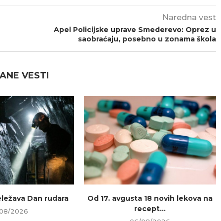
Naredna vest
Apel Policijske uprave Smederevo: Oprez u
saobraćaju, posebno u zonama škola
ANE VESTI
beležava Dan rudara
Od 17. avgusta 18 novih lekova na
recept...
08/2026