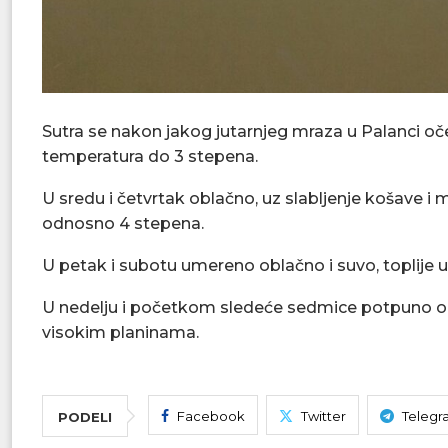
Sutra se nakon jakog jutarnjeg mraza u Palanci 
temperatura do 3 stepena.
U sredu i četvrtak oblačno, uz slabljenje košave
odnosno 4 stepena.
U petak i subotu umereno oblačno i suvo, toplije 
U nedelju i početkom sledeće sedmice potpuno o
visokim planinama.
Facebook
Twitter
Telegr
PODELI