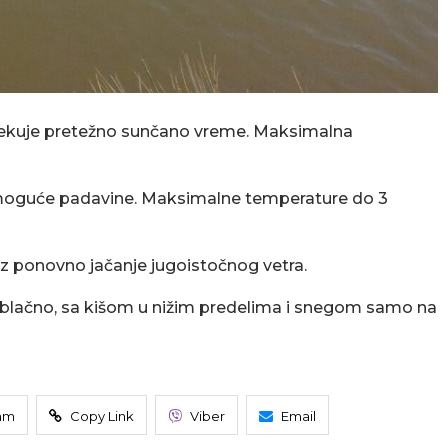
očekuje pretežno sunčano vreme. Maksimalna
 i moguće padavine. Maksimalne temperature do 3
uz ponovno jačanje jugoistočnog vetra.
blačno, sa kišom u nižim predelima i snegom samo na
am
Copy Link
Viber
Email