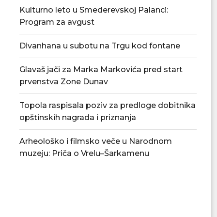
Kulturno leto u Smederevskoj Palanci:
Program za avgust
Divanhana u subotu na Trgu kod fontane
Glavaš jači za Marka Markovića pred start
prvenstva Zone Dunav
Topola raspisala poziv za predloge dobitnika
opštinskih nagrada i priznanja
Arheološko i filmsko veče u Narodnom
muzeju: Priča o Vrelu–Šarkamenu