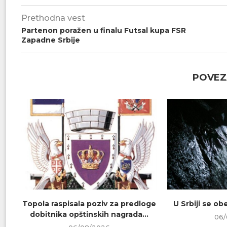
Prethodna vest
Partenon poražen u finalu Futsal kupa FSR
Zapadne Srbije
POVEZ
Topola raspisala poziv za predloge
U Srbiji se o
dobitnika opštinskih nagrada...
06/